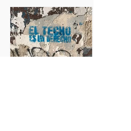
L
a LUC en vivienda: tierra del libre
mercado
Silvana Pissano
Foto: Silvana Pissano
Retruco