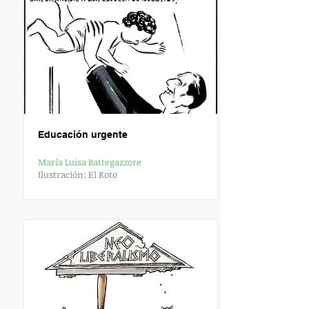
E
ducación urgente
María Luisa Battegazzore
Ilustración: El Roto