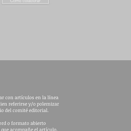
Cómo colaborar
r con artículos en la línea
bien referirse y/o polemizar
io del comité editorial.
ord o formato abierto
n que acompañe el artículo.