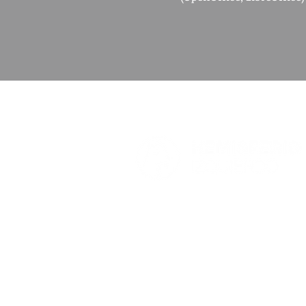
Hemisferio es una platafo
pretende fomentar el pens
debates estratégicos de i
en la realidad nacional.