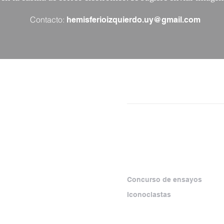
Contacto:
hemisferioizquierdo.uy@gmail.com
NÚMEROS
SECCIONES
SEPARATAS
ESPECIALES
rma virtual que
amiento crítico y los
Concurso de ensayos
zquierda, con foco
Iconoclastas