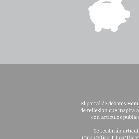
El portal de debates
Hemi
de reflexión que inspira 
con artículos publica
Se recibirán artíc
(OpenOffice, LibreOffice)