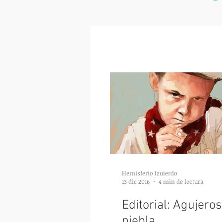
Hemisferio Izuierdo
13 dic 2016
4 min de lectura
Editorial: Agujeros
niebla