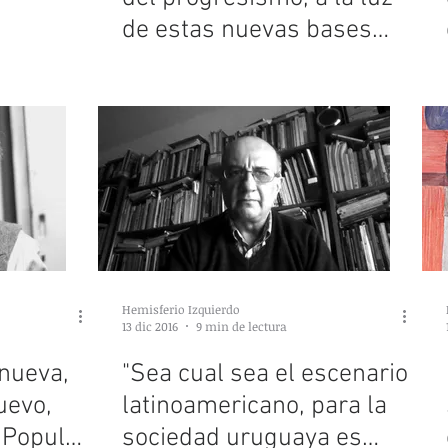
de estas nuevas bases
económicas, no tiene m
Hemisferio Izquierdo
13 dic 2016
9 min de lectura
 nueva,
"Sea cual sea el escenario
uevo,
latinoamericano, para la
 Popular
sociedad uruguaya es