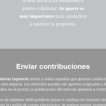
Si eres lector/a de Hemisferio y
quieres colaborar,
tu aporte es
muy importante
para ayudarnos
a sostener la propuesta.
Enviar contribuciones
sferio Izquierdo
invita a todos aquellos que quieran colabora
a este espacio. Los artículos pueden ser aportes originales o 
dos en el portal. La publicación del artículo quedará a criter
ulos de máximo 3000 palabras (unas 6 carillas) en formato W
 en la casilla de correo electrónico. Se sugiere enviar image