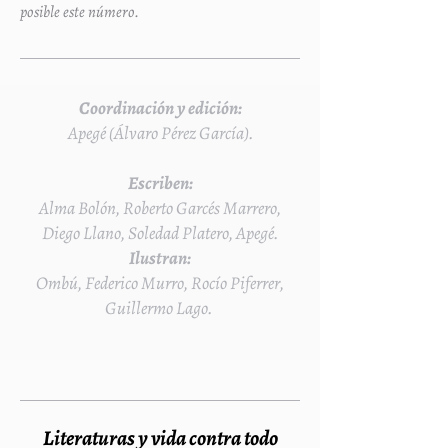
posible este número.
Coordinación y edición:
Apegé (Álvaro Pérez García).
Escriben:
Alma Bolón, Roberto Garcés Marrero,
Diego Llano, Soledad Platero, Apegé.
Ilustran:
Ombú, Federico Murro, Rocío Piferrer,
Guillermo Lago.
Literaturas y vida contra todo