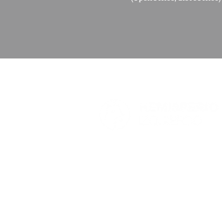
Hemisferio es una platafo
pretende fomentar el pens
debates estratégicos de i
en la realidad nacional.