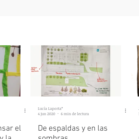
Lucía Laporta*
4 jun 2020
6 min de lectura
sar el
De espaldas y en las
y la
sombras