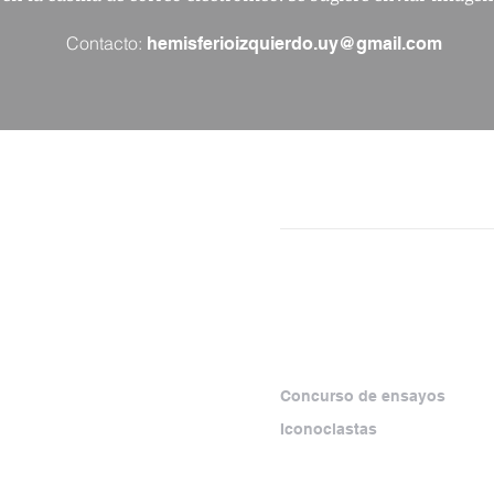
Contacto:
hemisferioizquierdo.uy@gmail.com
NÚMEROS
SECCIONES
SEPARATAS
ESPECIALES
rma virtual que
amiento crítico y los
Concurso de ensayos
zquierda, con foco
Iconoclastas