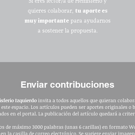
Si eres lector/a de Hemisferio y
quieres colaborar,
tu aporte es
muy importante
para ayudarnos
a sostener la propuesta.
Enviar contribuciones
sferio Izquierdo
invita a todos aquellos que quieran colabora
a este espacio. Los artículos pueden ser aportes originales o 
dos en el portal. La publicación del artículo quedará a criter
ulos de máximo 3000 palabras (unas 6 carillas) en formato W
 en la casilla de correo electrónico. Se sugiere enviar image