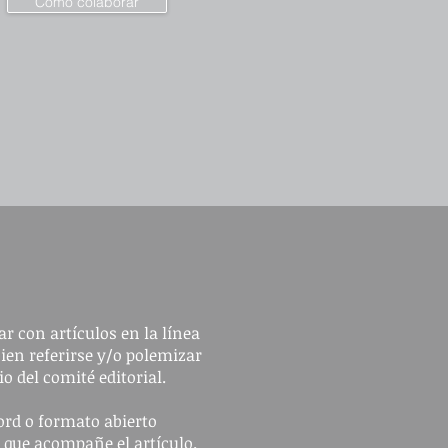
Cómo colaborar
r con artículos en la línea
bien referirse y/o polemizar
io del comité editorial.
ord o formato abierto
n que acompañe el artículo.