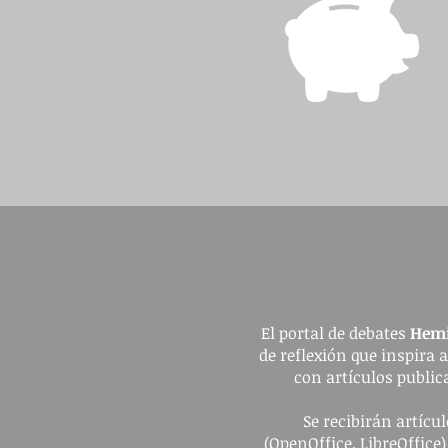
El portal de debates
Hemi
de reflexión que inspira 
con artículos publica
Se recibirán artíc
(OpenOffice, LibreOffice)