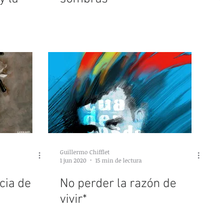
Guillermo Chifflet
1 jun 2020
15 min de lectura
cia de
No perder la razón de
vivir*