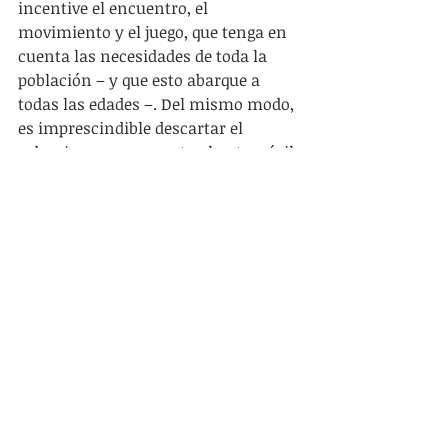
incentive el encuentro, el 
movimiento y el juego, que tenga en 
cuenta las necesidades de toda la 
población – y que esto abarque a 
todas las edades –. Del mismo modo, 
es imprescindible descartar el 
urbanismo que apuesta al automóvil 
privado como medio de transporte 
masivo y central.
El nuevo virus, además de 
transformar la vida doméstica, 
modificará incluso, el espacio 
urbano y el medio físico en el cual 
vivimos. Por lo tanto, se deben 
plantear cambios necesarios en los 
espacios públicos existentes, que 
permitan el desarrollo de actividades 
seguras y habitables, así como 