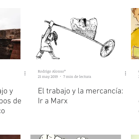
Rodrigo Alonso*
21 may 2019
7 min de lectura
jo y
El trabajo y la mercancía:
pos de
Ir a Marx
co