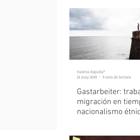
estas a
Valeria España*
21 may 2019
9 min de lectura
Gastarbeiter: traba
migración en tiem
nacionalismo étni