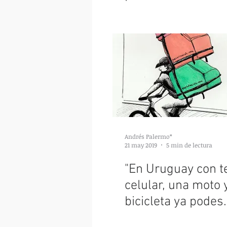
y no quedar atrap
Andrés Palermo*
21 may 2019
5 min de lectura
"En Uruguay con t
celular, una moto 
bicicleta ya podes
empezar a trabaja