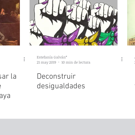
Estefanía Galván*
21 may 2019
10 min de lectura
ar la
Deconstruir
e
desigualdades
aya