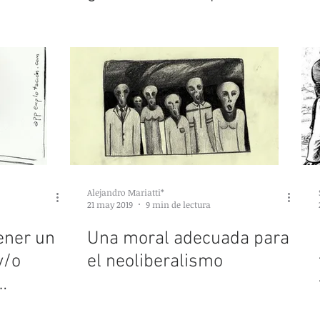
ad
condiciones de explotació
Alejandro Mariatti*
21 may 2019
9 min de lectura
ener un
Una moral adecuada para
y/o
el neoliberalismo
r en