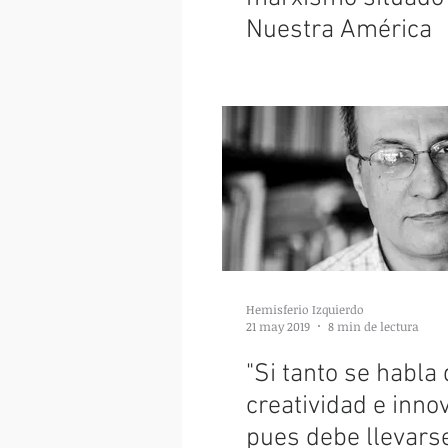
Nuestra América
Hemisferio Izquierdo
21 may 2019
8 min de lectura
"Si tanto se habla
creatividad e inno
pues debe llevarse