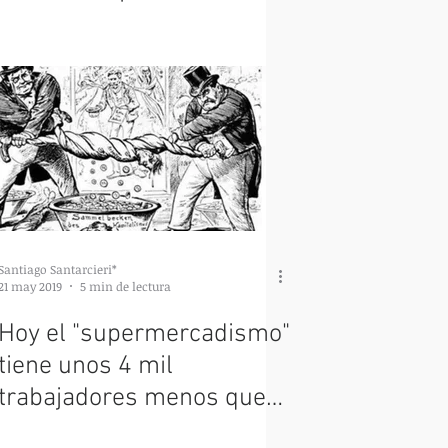
trabajo
Santiago Santarcieri*
21 may 2019
5 min de lectura
Hoy el "supermercadismo"
tiene unos 4 mil
trabajadores menos que
hace 3 años, aun así, las