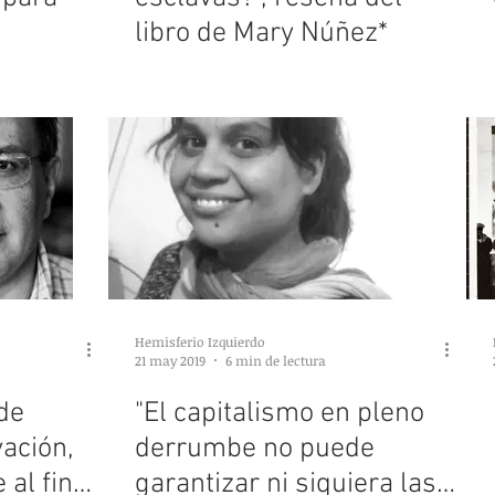
libro de Mary Núñez*
Hemisferio Izquierdo
21 may 2019
6 min de lectura
 de
"El capitalismo en pleno
vación,
derrumbe no puede
 al final
garantizar ni siquiera las