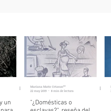
Mariana Matto Urtasun**
22 may 2019
8 min de lectura
y un
"¿Domésticas o
 para
esclavas?", reseña del