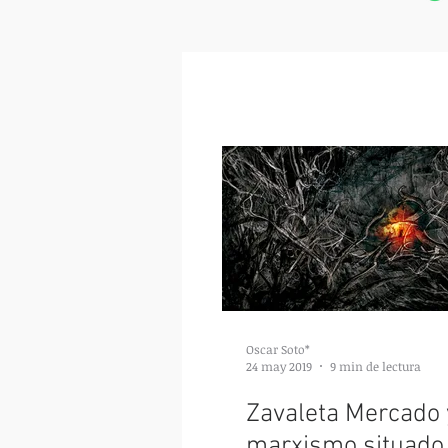
Oscar Soto*
24 may 2019
9 min de lectura
Zavaleta Mercado 
marxismo situado