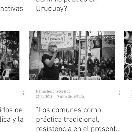
rnativas
Uruguay?
Hemisferio Izquierdo
26 jul 2018
7 min de lectura
idos de
"Los comunes como
ica y la
práctica tradicional,
resistencia en el presente