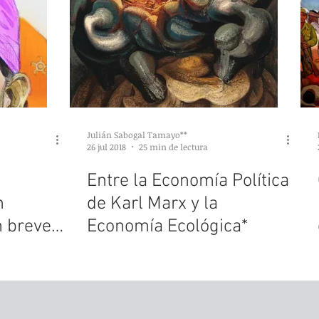
Julián Sabogal Tamayo**
26 jul 2018
25 min de lectura
Entre la Economía Política
n
de Karl Marx y la
n breve
Economía Ecológica*
n