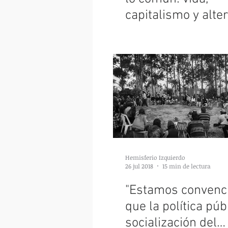
capitalismo y alte
Hemisferio Izquierdo
26 jul 2018
15 min de lectura
"Estamos convenc
que la política públ
socialización del