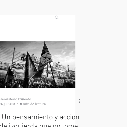
Hemisferio Izuierdo
26 jul 2018
8 min de lectura
"Un pensamiento y acción
de izquierda que no tome