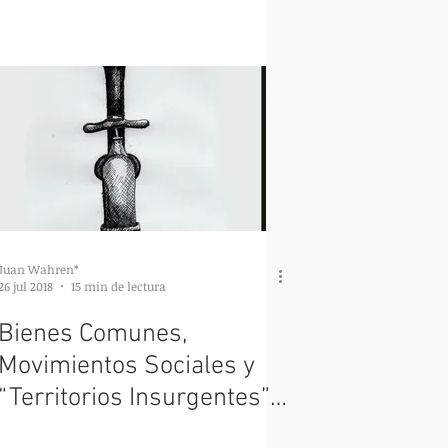
pero también ya es ahora
Juan Wahren*
26 jul 2018
15 min de lectura
Bienes Comunes,
Movimientos Sociales y
“Territorios Insurgentes”
en América Latina