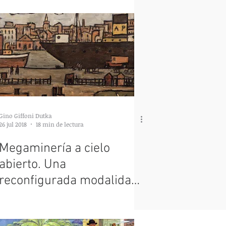
Gino Giffoni Dutka
26 jul 2018
18 min de lectura
Megaminería a cielo
abierto. Una
reconfigurada modalidad
de apropiación por
desposesión