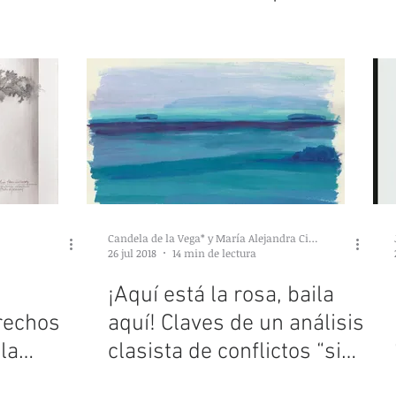
an un p
y estrategia hacia al futuro
Candela de la Vega* y María Alejandra Ciuffolini**
26 jul 2018
14 min de lectura
¡Aquí está la rosa, baila
rechos
aquí! Claves de un análisis
la
clasista de conflictos “sin
-
clase”