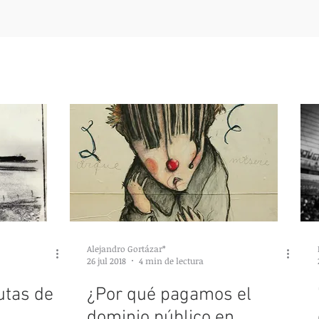
Alejandro Gortázar*
26 jul 2018
4 min de lectura
putas de
¿Por qué pagamos el
dominio público en