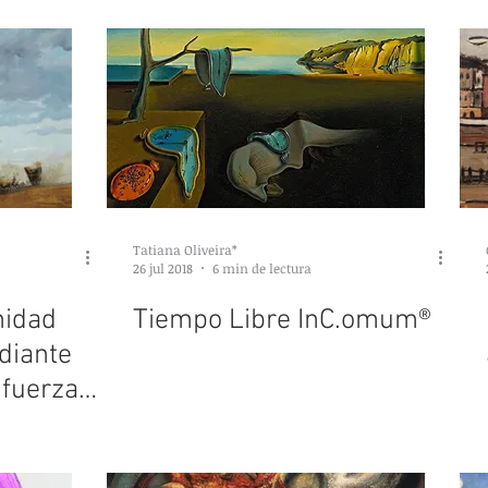
erial
Tatiana Oliveira*
26 jul 2018
6 min de lectura
nidad
Tiempo Libre InC.omum®
diante
 fuerzas
ales e