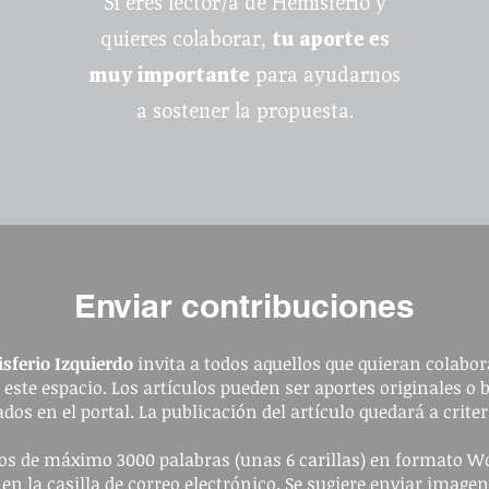
Si eres lector/a de Hemisferio y
quieres colaborar,
tu aporte es
muy importante
para ayudarnos
a sostener la propuesta.
Enviar contribuciones
sferio Izquierdo
invita a todos aquellos que quieran colabora
a este espacio. Los artículos pueden ser aportes originales o 
dos en el portal. La publicación del artículo quedará a criter
ulos de máximo 3000 palabras (unas 6 carillas) en formato W
 en la casilla de correo electrónico. Se sugiere enviar image