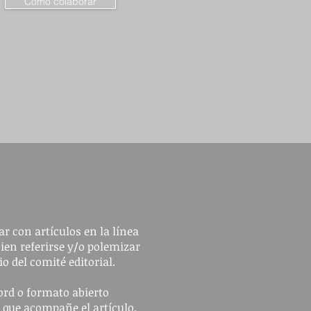
Cómo colaborar
r con artículos en la línea
bien referirse y/o polemizar
io del comité editorial.
ord o formato abierto
n que acompañe el artículo.