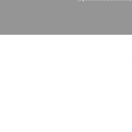
Hemisferio es una platafo
pretende fomentar el pens
debates estratégicos de i
en la realidad nacional.