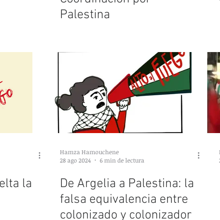
Palestina
Hamza Hamouchene
28 ago 2024
6 min de lectura
lta la
De Argelia a Palestina: la
falsa equivalencia entre
colonizado y colonizador