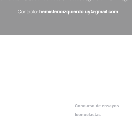
Contacto:
hemisferioizquierdo.uy@gmail.com
NÚMEROS
SECCIONES
SEPARATAS
ESPECIALES
rma virtual que
amiento crítico y los
Concurso de ensayos
zquierda, con foco
Iconoclastas