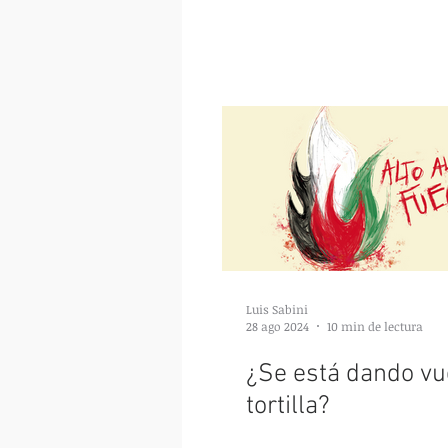
Luis Sabini
28 ago 2024
10 min de lectura
¿Se está dando vue
tortilla?