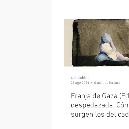
Luis Sabini
26 ago 2024
6 min de lectura
Franja de Gaza (F
despedazada. Có
surgen los delica
asuntos del dinero