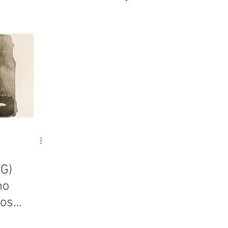
dG)
mo
dos
 y el