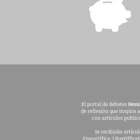
El portal de debates
Hemi
de reflexión que inspira 
con artículos publica
Se recibirán artíc
(OpenOffice, LibreOffice)