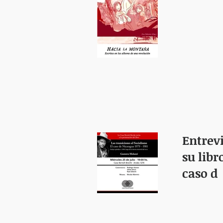
Entrev
su libr
caso d