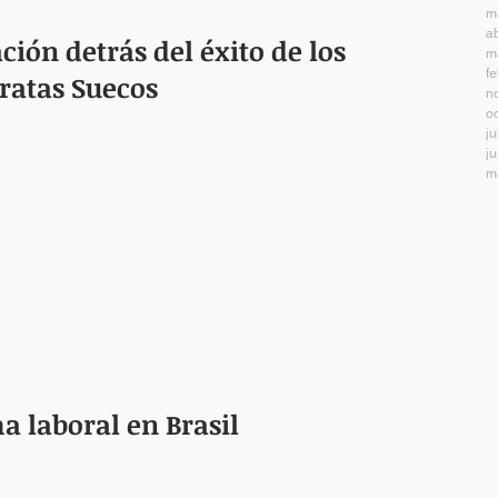
m
a
ción detrás del éxito de los
m
f
atas Suecos
n
o
ju
j
m
a laboral en Brasil