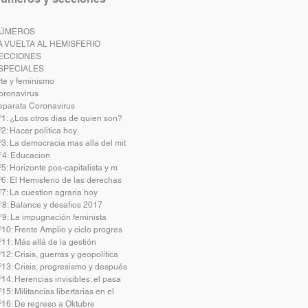
ÚMEROS
A VUELTA AL HEMISFERIO
ECCIONES
SPECIALES
rte y feminismo
oronavirus
eparata Coronavirus
º1: ¿Los otros dias de quien son?
2: Hacer politica hoy
º3: La democracia mas alla del mit
°4: Educacion
5: Horizonte pos-capitalista y m
º6: El Hemisferio de las derechas
7: La cuestion agraria hoy
°8: Balance y desafios 2017
°9: La impugnación feminista
10: Frente Amplio y ciclo progres
11: Más allá de la gestión
12: Crisis, guerras y geopolítica
º13: Crisis, progresismo y después
14: Herencias invisibles: el pasa
15: Militancias libertarias en el
º16: De regreso a Oktubre