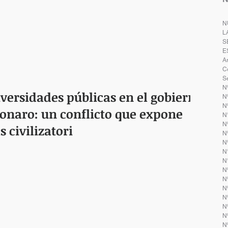
N
L
S
E
A
C
S
N
iversidades públicas en el gobierno
Nº
N
sonaro: un conflicto que expone
N
Nº
 civilizatori
N
Nº
N
N
Nº
Nº
Nº
N
Nº
Nº
N