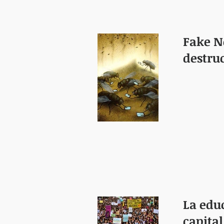
Fake N
destru
La educ
capital