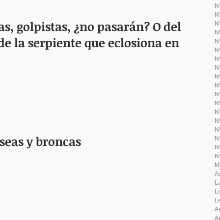
N°
N
as, golpistas, ¿no pasarán? O del
N
N
de la serpiente que eclosiona en
N
N
N
N
Nº
N
N
N
N
Nº
Nº
seas y broncas
N
N
N
M
A
La
L
La
A
Ar