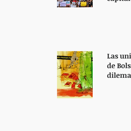
Las un
de Bol
dilemas