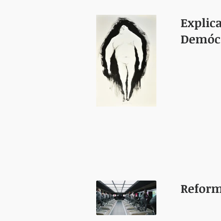
Explica
Demócr
Reform