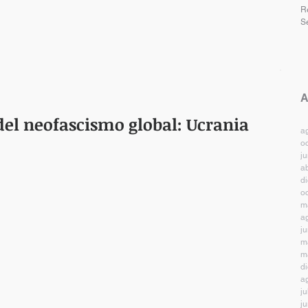
R
S
A
del neofascismo global: Ucrania
a
o
j
a
d
o
m
a
j
m
m
d
a
ju
j