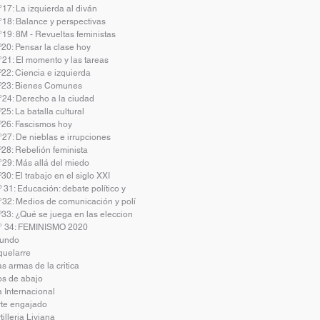
17: La izquierda al diván
°18: Balance y perspectivas
°19: 8M - Revueltas feministas
º20: Pensar la clase hoy
°21: El momento y las tareas
º22: Ciencia e izquierda
º23: Bienes Comunes
°24: Derecho a la ciudad
25: La batalla cultural
º26: Fascismos hoy
°27: De nieblas e irrupciones
º28: Rebelión feminista
°29: Más allá del miedo
30: El trabajo en el siglo XXI
 31: Educación: debate político y
°32: Medios de comunicación y polí
º33: ¿Qué se juega en las eleccion
° 34: FEMINISMO 2020
undo
quelarre
s armas de la critica
os de abajo
 Internacional
rte engajado
tilleria Liviana