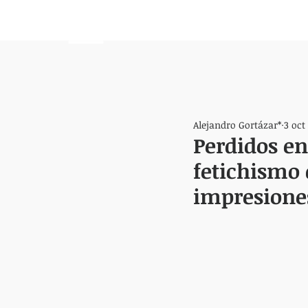
HEMISFERIO
IZQUIERDO
Alejandro Gortázar*
3 oct
Perdidos e
fetichismo 
impresione