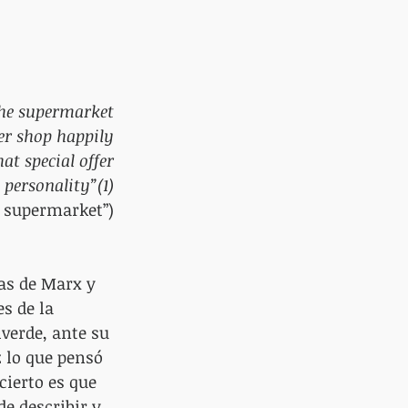
 the supermarket
er shop happily
hat special offer
 personality”(1)
e supermarket”)
as de Marx y 
s de la 
verde, ante su 
z lo que pensó 
cierto es que 
e describir y 