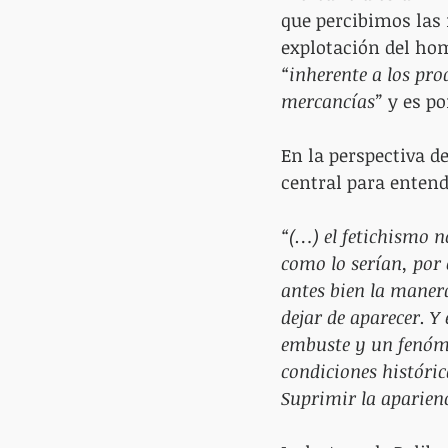
que percibimos las m
explotación del hom
“inherente a los pr
mercancías”
 y es p
En la perspectiva d
central para entend
“(…) el fetichismo n
como lo serían, por 
antes bien la manera
dejar de aparecer. Y 
embuste y un fenóme
condiciones históric
Suprimir la aparienci