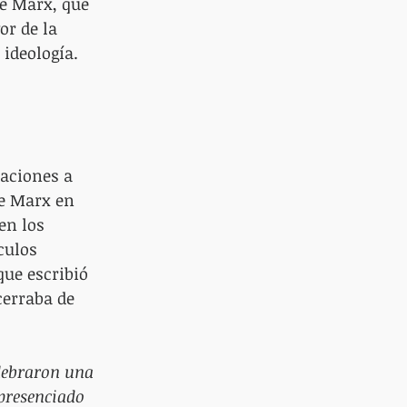
de Marx, que 
or de la 
 ideología.
taciones a 
de Marx en 
en los 
culos 
que escribió 
cerraba de 
elebraron una 
presenciado 