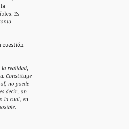
la 
bles. Es 
 como 
a cuestión 
la realidad, 
sa. Constituye 
al) no puede 
es decir, un 
 la cual, en 
osible. 