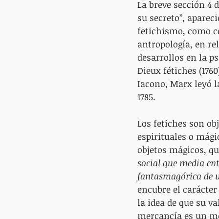
La breve sección 4 d
su secreto”, apareci
fetichismo, como co
antropología, en re
desarrollos en la p
Dieux fétiches (176
Iacono, Marx leyó l
1785.
Los fetiches son obj
espirituales o mági
objetos mágicos, qu
social que media ent
fantasmagórica de u
encubre el carácter
la idea de que su va
mercancía es un me