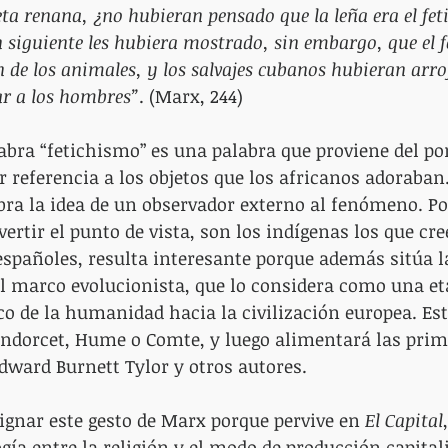
eta renana, ¿no hubieran pensado que la leña era el feti
 siguiente les hubiera mostrado, sin embargo, que el f
 de los animales, y los salvajes cubanos hubieran arro
var a los hombres”
. (Marx, 244)
abra “fetichismo” es una palabra que proviene del po
r referencia a los objetos que los africanos adoraban.
ra la idea de un observador externo al fenómeno. Por
ertir el punto de vista, son los indígenas los que cre
 españoles, resulta interesante porque además sitúa l
l marco evolucionista, que lo considera como una et
ico de la humanidad hacia la civilización europea. Est
ndorcet, Hume o Comte, y luego alimentará las prime
dward Burnett Tylor y otros autores.
gnar este gesto de Marx porque pervive en 
El Capital
ía entre la religión y el modo de producción capitali