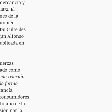
 mercancía y 
872. El 
nes de la 
también 
Du Culte des 
gún Alfonso 
ublicada en 
fuerzas 
cado como 
ada relación 
 la forma 
cancía 
s consumidores 
chismo de la 
ión por la 