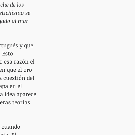
che de los 
etichismo se 
jado al mar 
rtugués y que 
 Esto 
 esa razón el 
en que el oro 
a cuestión del 
apa en el 
a idea aparece 
ras teorías 
, cuando 
sta. El 