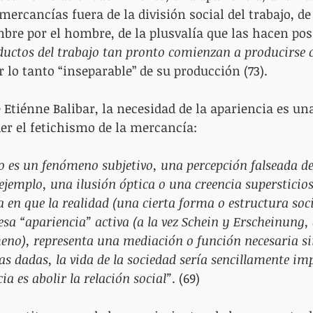
ercancías fuera de la división social del trabajo, de 
bre por el hombre, de la plusvalía que las hacen posi
oductos del trabajo tan pronto comienzan a producirse
or lo tanto “inseparable” de su producción (73).
e Etiénne Balibar, la necesidad de la apariencia es un
er el fetichismo de la mercancía:
o es un fenómeno subjetivo, una percepción falseada de 
ejemplo, una ilusión óptica o una creencia supersticio
 en que la realidad (una cierta forma o estructura soci
esa “apariencia” activa (a la vez Schein y Erscheinung, 
no), representa una mediación o función necesaria sin
as dadas, la vida de la sociedad sería sencillamente imp
a es abolir la relación social”
. (69)