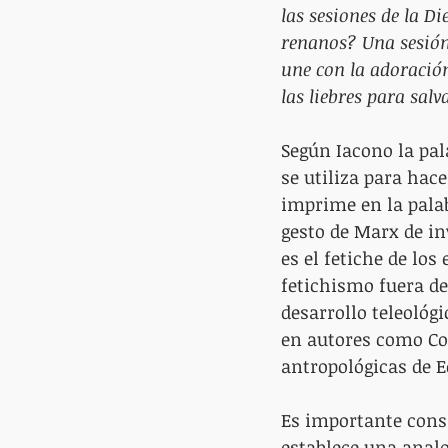
las sesiones de la Di
renanos? Una sesión
une con la adoración
las liebres para sal
Según Iacono la pal
se utiliza para hace
imprime en la palab
gesto de Marx de inv
es el fetiche de los
fetichismo fuera de
desarrollo teleológ
en autores como Co
antropológicas de E
Es importante consi
establece una analog