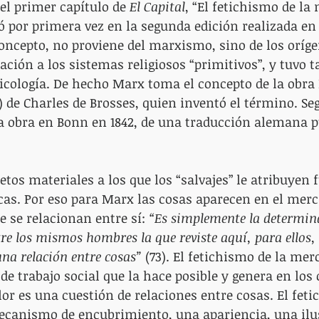
el primer capítulo de 
El Capital
, “El fetichismo de la
ó por primera vez en la segunda edición realizada en 1
ncepto, no proviene del marxismo, sino de los oríge
lación a los sistemas religiosos “primitivos”, y tuvo 
sicología. De hecho Marx toma el concepto de la obra 
0) de Charles de Brosses, quien inventó el término. Se
a obra en Bonn en 1842, de una traducción alemana p
etos materiales a los que los “salvajes” le atribuyen 
cas. Por eso para Marx las cosas aparecen en el mer
e se relacionan entre sí: 
“Es simplemente la determin
re los mismos hombres la que reviste aquí, para ellos,
na relación entre cosas” 
(73). El fetichismo de la mer
 de trabajo social que la hace posible y genera en lo
lor es una cuestión de relaciones entre cosas. El feti
canismo de encubrimiento, una apariencia, una ilus