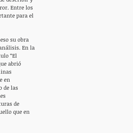
or. Entre los 
ante para el 
 eso su obra 
nálisis. En la 
ulo “El 
ue abrió 
linas 
e en 
 de las 
es 
turas de 
uello que en 