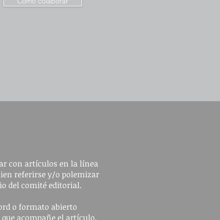
Cómo colaborar
r con artículos en la línea
bien referirse y/o polemizar
io del comité editorial.
ord o formato abierto
n que acompañe el artículo.