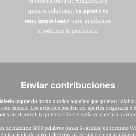
Si eres lector/a de Hemisferio y
quieres colaborar,
tu aporte es
muy importante
para ayudarnos
a sostener la propuesta.
Enviar contribuciones
sferio Izquierdo
invita a todos aquellos que quieran colabora
a este espacio. Los artículos pueden ser aportes originales o 
dos en el portal. La publicación del artículo quedará a criter
ulos de máximo 3000 palabras (unas 6 carillas) en formato W
 en la casilla de correo electrónico. Se sugiere enviar image