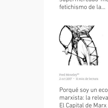
fetichismo de la
mercancía (prime
impresiones)
Fred Moseley**
2 oct 2017
11 min de lectura
Porqué soy un ec
marxista: la relev
El Capital de Marx