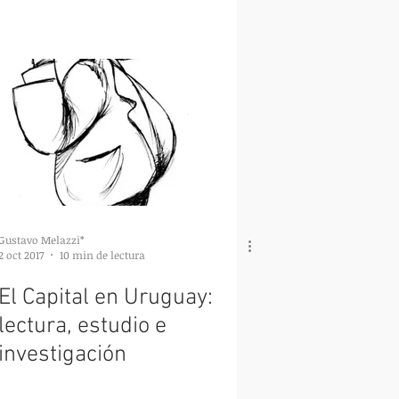
Gustavo Melazzi*
2 oct 2017
10 min de lectura
El Capital en Uruguay:
lectura, estudio e
investigación