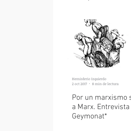
Hemisferio Izquierdo
2 oct 2017
8 min de lectura
Por un marxismo s
a Marx. Entrevista
Geymonat*