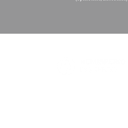
Hemisferio es una platafo
pretende fomentar el pens
debates estratégicos de i
en la realidad nacional.