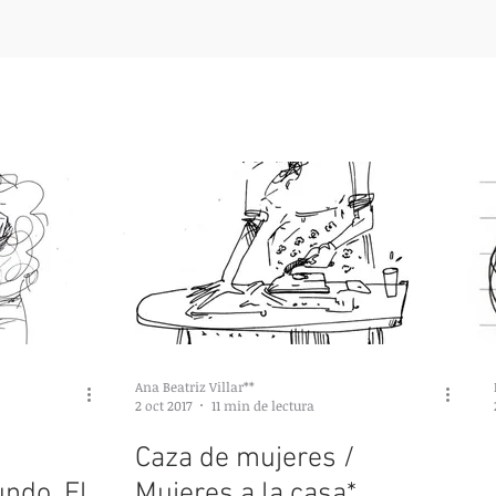
Ana Beatriz Villar**
2 oct 2017
11 min de lectura
Caza de mujeres /
ndo. El
Mujeres a la casa*