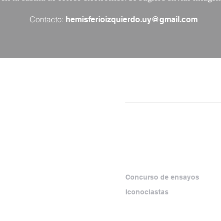
Contacto:
hemisferioizquierdo.uy@gmail.com
NÚMEROS
SECCIONES
SEPARATAS
ESPECIALES
rma virtual que
amiento crítico y los
Concurso de ensayos
zquierda, con foco
Iconoclastas