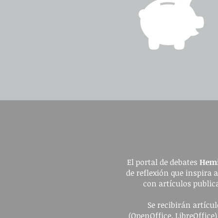
El portal de debates
Hemi
de reflexión que inspira 
con artículos publica
Se recibirán artíc
(OpenOffice, LibreOffice)