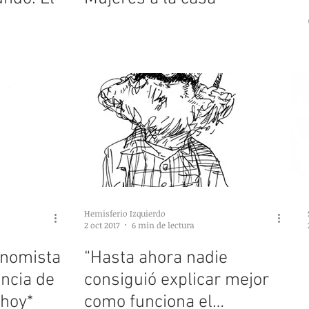
ras
Hemisferio Izquierdo
2 oct 2017
6 min de lectura
onomista
“Hasta ahora nadie
ancia de
consiguió explicar mejor
 hoy*
como funciona el