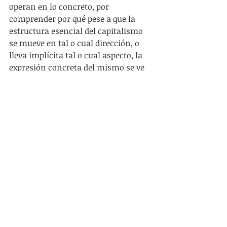
operan en lo concreto, por 
comprender por qué pese a que la 
estructura esencial del capitalismo 
se mueve en tal o cual dirección, o 
lleva implícita tal o cual aspecto, la 
expresión concreta del mismo se ve 
opacada. Por ponerlo en ejemplo, 
más que por ir a verificar la 
explotación del trabajo y la 
existencia del plusvalor, por 
preocuparse de las tendencias 
concretas que llevan a la oscilación 
de la tendencia al incremento de la 
explotación. Más que por corroborar 
o no la tendencia decreciente de la 
tasa de ganancia, por preocuparse de 
los factores contrarrestantes, etc. Y 
claramente, por estar siempre atento 
a como las transformaciones 