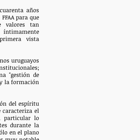
cuarenta años 
 FFAA para que 
 valores tan 
 íntimamente 
rimera vista 
rnos uruguayos 
stitucionales; 
a "gestión de 
y la formación 
n del espíritu 
caracteriza el 
particular lo 
es durante la 
lo en el plano 
es muy notable 