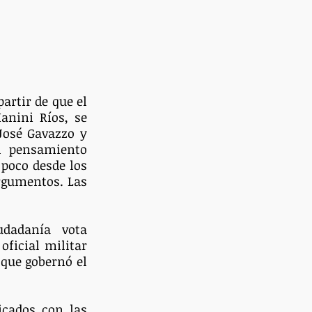
rtir de que el 
anini Ríos, se 
José Gavazzo y 
l pensamiento 
poco desde los 
rgumentos. Las 
adanía vota 
ficial militar 
que gobernó el 
cados con las 