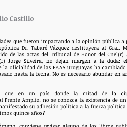
lio Castillo
ades que fueron impactando a la opinión pública a pa
epública Dr. Tabaré Vázquez destituyera al Gral. M
ido de las actas del Tribunal de Honor del Cnel(r) 
(r) Jorge Silveira, no dejan margen a la duda: e
 la oficialidad de las FF.AA uruguayas ha cambiado 
pasado hasta la fecha. No es necesario abundar en a
a que en un país donde la mitad de la ciud
 Frente Amplio, no se conozca la existencia de un o
anifestado su adhesión política a la fuerza política 
ltimos quince años?
ómeno, conviene revisar alguno de los libros publi