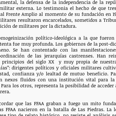
mental, la defensa de la independencia de la repúb
militar externa. Lo testimonia el hecho de que tres
n al Frente Amplio al momento de su fundación en 1
ilitares resultaron encarcelados, sometidos a Tribu
ición de militares por la dictadura.
mogeinización político-ideológica a la que fueron 
tenta fue muy profunda. Los gobiernos de la post-di
meno. Se han contentado con las manifestacione
ordinación de las jerarquías castrenses. Han rei
a principios del siglo XX  y muy propia de nuestra
as”: dirigentes políticos y oficiales militares culti
tad, confianza y/o lealtad de mutuo beneficio. Par
an nexos fluidos con una institución vital para la 
 Para los otros, representa la posibilidad de acceder
rera.
ecordar que las FFAA graban a fuego un mito fundac
las FFAA nacieron en la batalla de Las Piedras. La l
e tipo de relato histórico, no resiste el análisis ser