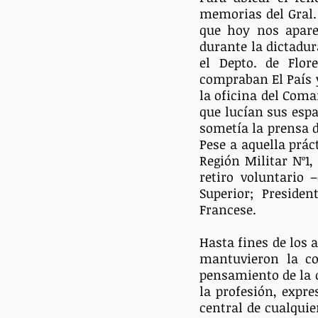
memorias del Gral. 
que hoy nos aparec
durante la dictadura
el Depto. de Flore
compraban El País y 
la oficina del Coman
que lucían sus espa
sometía la prensa de
Pese a aquella prác
Región Militar Nº1,
retiro voluntario 
Superior; Preside
Francese.
Hasta fines de los 
mantuvieron la con
pensamiento de la o
la profesión, expre
central de cualquie