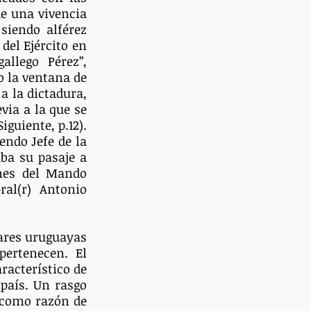
e una vivencia 
iendo alférez 
del Ejército en 
llego Pérez”, 
o la ventana de 
a la dictadura, 
ia a la que se 
guiente, p.12). 
ndo Jefe de la 
ba su pasaje a 
nes del Mando 
al(r) Antonio 
ares uruguayas 
ertenecen. El 
acterístico de 
país. Un rasgo 
 como razón de 