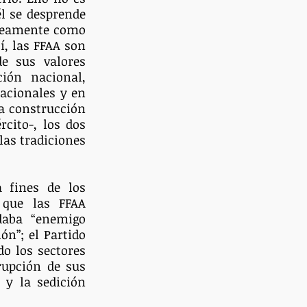
l se desprende 
áneamente como 
, las FFAA son 
e sus valores 
ón nacional, 
acionales y en 
a construcción 
cito-, los dos 
las tradiciones 
 fines de los 
 que las FFAA 
daba “enemigo 
n”; el Partido 
o los sectores 
rupción de sus 
y la sedición 