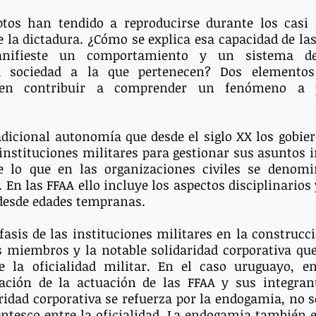
tos han tendido a reproducirse durante los casi 
de la dictadura. ¿Cómo se explica esa capacidad de las
anifieste un comportamiento y un sistema de
la sociedad a la que pertenecen? Dos elementos
den contribuir a comprender un fenómeno a p
adicional autonomía que desde el siglo XX los gobie
instituciones militares para gestionar sus asuntos in
 lo que en las organizaciones civiles se denomin
En las FFAA ello incluye los aspectos disciplinarios 
 desde edades tempranas.
fasis de las instituciones militares en la construcció
 miembros y la notable solidaridad corporativa que 
la oficialidad militar. En el caso uruguayo, en 
ración de la actuación de las FFAA y sus integrant
aridad corporativa se refuerza por la endogamia, no só
entesco entre la oficialidad. La endogamia también 