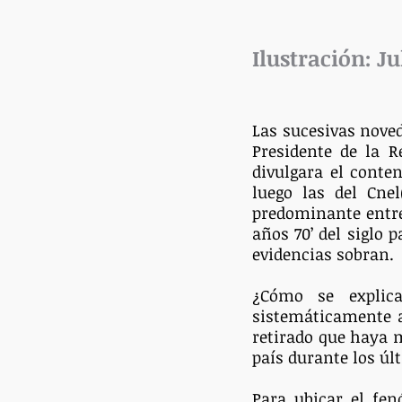
Ilustración: Ju
Las sucesivas noved
Presidente de la R
divulgara el conten
luego las del Cnel
predominante entre
años 70’ del siglo 
evidencias sobran.
¿Cómo se explic
sistemáticamente al
retirado que haya m
país durante los ú
Para ubicar el fen