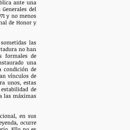
lica ante una 
 Generales del 
971 y no menos 
nal de Honor y 
sometidas las 
ctadura no han 
s formales de 
nstaurado una 
 condición de 
van vínculos de 
a unos, estas 
estabilidad de 
 a las máximas 
ional, en sus 
eyenda, ocurre 
io. Ello no es 