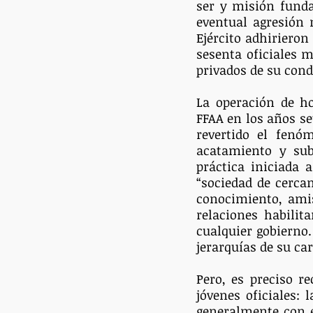
ser y misión funda
eventual agresión 
Ejército adhiriero
sesenta oficiales m
privados de su cond
La operación de ho
FFAA en los años se
revertido el fenó
acatamiento y sub
práctica iniciada 
“sociedad de cercaní
conocimiento, amis
relaciones habilit
cualquier gobierno.
jerarquías de su car
Pero, es preciso r
jóvenes oficiales: 
generalmente con es