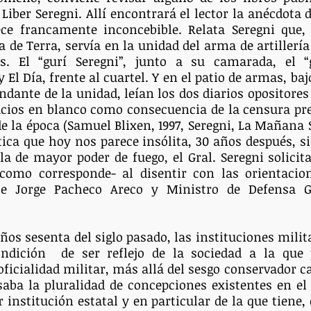
Liber Seregni. Allí encontrará el lector la anécdota d
e francamente inconcebible. Relata Seregni que, s
 de Terra, servía en la unidad del arma de artillería 
s. El “gurí Seregni”, junto a su camarada, el “ga
El Día, frente al cuartel. Y en el patio de armas, baj
dante de la unidad, leían los dos diarios opositores 
cios en blanco como consecuencia de la censura prev
 la época (Samuel Blixen, 1997, Seregni, La Mañana Si
tica que hoy nos parece insólita, 30 años después, sie
 la de mayor poder de fuego, el Gral. Seregni solicita
–como corresponde- al disentir con las orientacio
nte Jorge Pacheco Areco y Ministro de Defensa Gr
años sesenta del siglo pasado, las instituciones milit
dición  de ser reflejo de la sociedad a la que p
ficialidad militar, más allá del sesgo conservador car
saba la pluralidad de concepciones existentes en el 
r institución estatal y en particular de la que tiene,