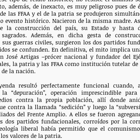
to, además, de inexacto, es muy peligroso pues de é
 de las FFAA y el de la patria se produjeron simult
o evento histórico. Nacieron de la misma madre. Así
de la construcción del país, su Estado y hasta d
sagrados. Además, en dicha gesta de construcci
sus guerras civiles, surgieron los dos partidos fund
rtidos se confunden. En definitiva, el mito implica un
n José Artigas –prócer nacional y fundador del Ejér
es, la patria y las FFAA como institución tutelar de 
 de la nación.
enda resultó perfectamente funcional cuando, a
la “depuración”, operación imprescindible para
ios contra la propia población, allí donde ani
ue contra la llamada “sedición” y luego la “subversió
iados del Frente Amplio. A ellos se fueron agregand
s dos partidos fundacionales, corroídos por la cor
deología liberal había permitido que el comunismo 
los valores de la patria.