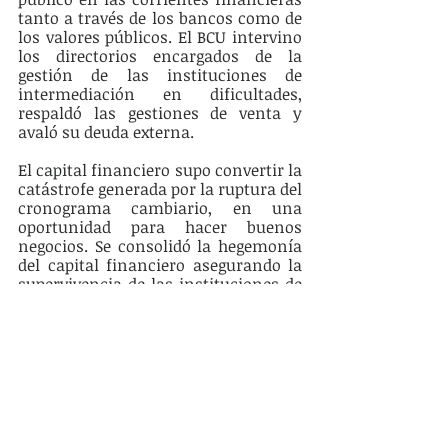
tanto a través de los bancos como de 
los valores públicos. El BCU intervino 
los directorios encargados de la 
gestión de las instituciones de 
intermediación en dificultades, 
respaldó las gestiones de venta y 
avaló su deuda externa.
El capital financiero supo convertir la 
catástrofe generada por la ruptura del 
cronograma cambiario, en una 
oportunidad para hacer buenos 
negocios. Se consolidó la hegemonía 
del capital financiero asegurando la 
supervivencia de las instituciones de 
intermediación así como la 
recuperación de los préstamos de los 
acreedores externos y de los 
depósitos bancarios de residentes en 
el país o en el exterior, en todos los 
casos, con altos niveles de 
rentabilidad. Cambiaron las normas 
y las medidas de política económica y 