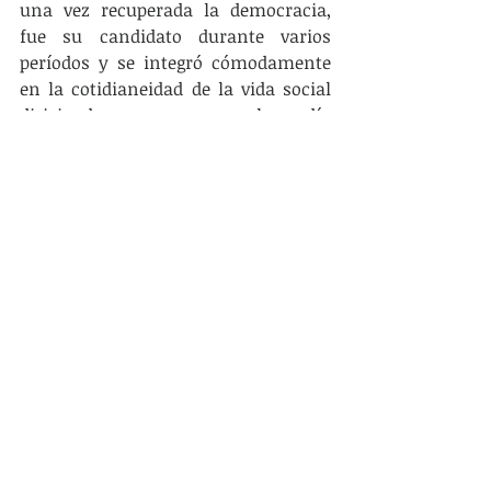
una vez recuperada la democracia, 
fue su candidato durante varios 
períodos y se integró cómodamente 
en la cotidianeidad de la vida social 
dirigiendo una empresa que le vendía 
servicios a la intendencia y también 
dictaba clases de matemáticas en el 
liceo departamental.
Con estas fotos, con las cercanías 
controladoras que decías vos Elena, 
con la ausencia de colectivos 
politizados como decías vos Nacho, 
con una estructura conservadora y 
clasista que traías vos Sara, 
¿podemos visualizar otro paisaje 
político? y, por otro lado, ¿cómo 
revertimos esta situación que nos 
aísla, o nos expulsa? Nos expulsa 