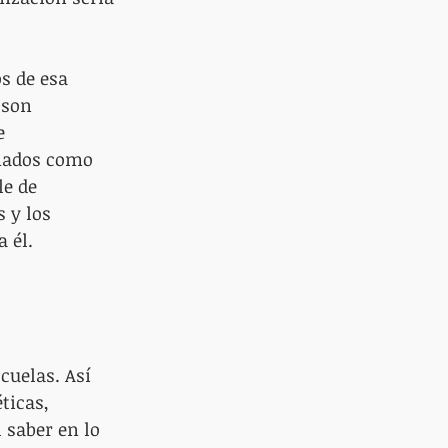
s de esa 
 son 
e 
mados como 
e de 
 y los 
 él.
cuelas. Así 
ticas, 
 saber en lo 