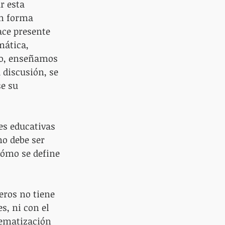
r esta 
n forma 
ace presente 
mática, 
odo, enseñamos 
 discusión, se 
e su 
es educativas 
o debe ser 
ómo se define 
eros no tiene 
s, ni con el 
lematización 