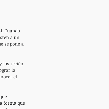
al. Cuando 
sten a un 
e se pone a 
 las recién 
ograr la 
nocer el 
que 
la forma que 