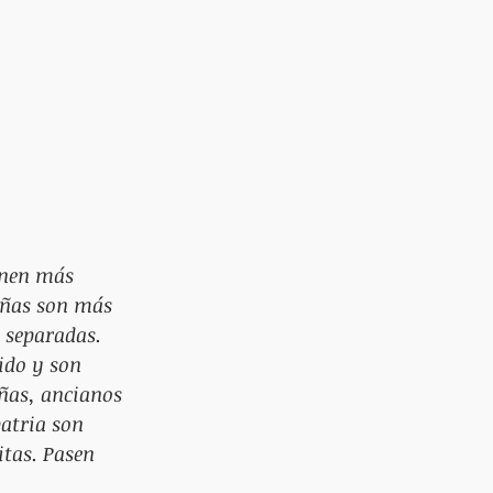
enen más 
niñas son más 
 separadas. 
ido y son 
ñas, ancianos 
atria son 
itas. Pasen 