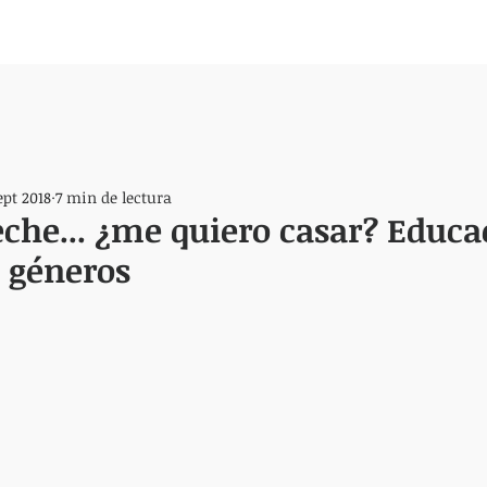
ept 2018
7 min de lectura
eche... ¿me quiero casar? Educa
 géneros