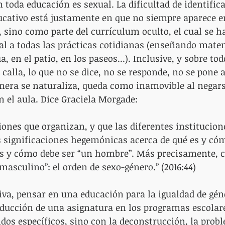
 toda educación es sexual. La dificultad de identifica
ucativo está justamente en que no siempre aparece e
a, sino como parte del currículum oculto, el cual se h
al a todas las prácticas cotidianas (enseñando mate
ua, en el patio, en los paseos...). Inclusive, y sobre t
e calla, lo que no se dice, no se responde, no se pone a
nera se naturaliza, queda como inamovible al negars
 el aula. Dice Graciela Morgade:
ones que organizan, y que las diferentes institucion
 significaciones hegemónicas acerca de qué es y cóm
es y cómo debe ser “un hombre”. Más precisamente, c
masculino”: el orden de sexo-género.” (2016:44)
iva, pensar en una educación para la igualdad de gén
oducción de una asignatura en los programas escolare
dos específicos, sino con la deconstrucción, la prob