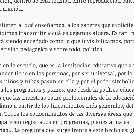
ción, dentro de esta tensión entre reproducción cultu
ormación.
efieren al qué enseñamos, a los saberes que explícita
idimos transmitir y cuáles dejamos afuera. Es tan i
stá siendo enseñado como lo que invisibilizamos, por
ecisión pedagógica y sobre todo, política.
en la escuela, que es la institución educativa que a n
ador tiene en las personas, por ser universal, por la
s niños y niñas pasan en ella y por el poder simbólic
la los programas y planes, que desde la política educa
s que las maestras como profesionales de la educació
idiano a partir de los lineamientos más generales, def
. Todos los conocimientos de las diversas áreas que 
 aparecen registrados en programas, planes anuales, 
ias... La pregunta que surge frente a este hecho es: ¿