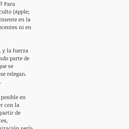
? Para 
ulto (Apple; 
zmente en la 
ocentes ni en 
 y la fuerza 
ndo parte de 
ue se 
se relegan. 
.
 posible en 
r con la 
partir de 
es, 
ización sería 