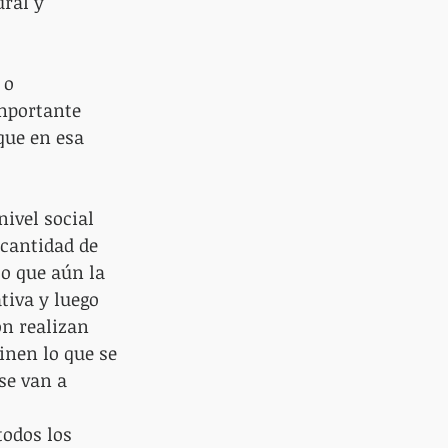
ral y 
 o 
mportante 
que en esa 
ivel social 
 cantidad de 
o que aún la 
tiva y luego 
n realizan 
inen lo que se 
se van a 
todos los 