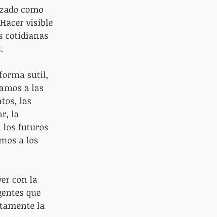
izado como 
Hacer visible 
s cotidianas 
.
forma sutil, 
ñamos a las 
tos, las 
r, la 
 los futuros 
mos a los 
er con la 
gentes que 
itamente la 