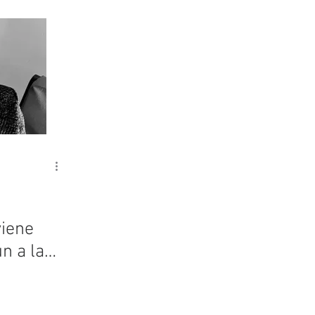
viene
n a la