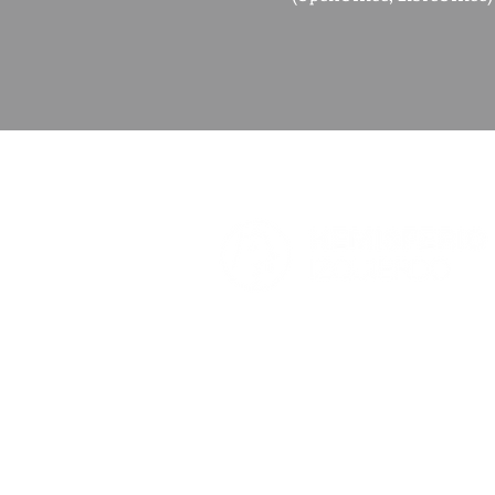
Hemisferio es una platafo
pretende fomentar el pens
debates estratégicos de i
en la realidad nacional.