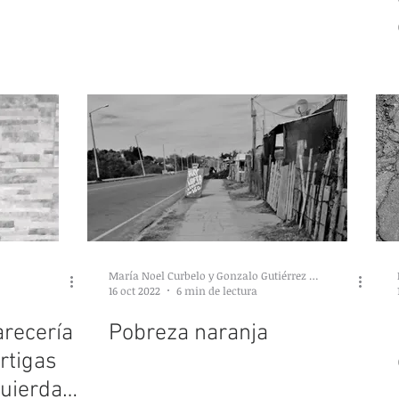
María Noel Curbelo y Gonzalo Gutiérrez Nicola
16 oct 2022
6 min de lectura
recería
Pobreza naranja
rtigas
uierda,