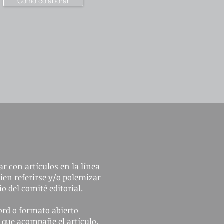
Cómo colaborar
r con artículos en la línea
bien referirse y/o polemizar
io del comité editorial.
ord o formato abierto
n que acompañe el artículo.