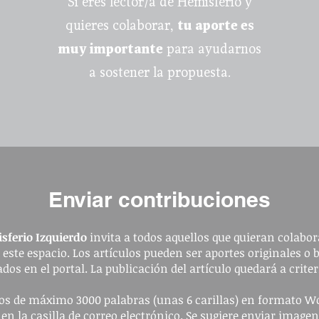
Si eres lector/a de Hemisferio y
quieres colaborar,
tu aporte es
muy importante
para ayudarnos
a sostener la propuesta.
Enviar contribuciones
sferio Izquierdo
invita a todos aquellos que quieran colabora
a este espacio. Los artículos pueden ser aportes originales o 
dos en el portal. La publicación del artículo quedará a criter
ulos de máximo 3000 palabras (unas 6 carillas) en formato W
 en la casilla de correo electrónico. Se sugiere enviar image