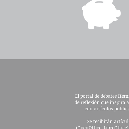
El portal de debates
Hemi
de reflexión que inspira 
con artículos publica
Se recibirán artíc
(OpenOffice, LibreOffice)