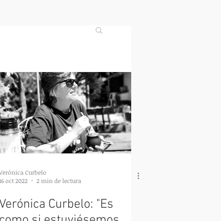
Verónica Curbelo
16 oct 2022
2 min de lectura
Verónica Curbelo: "Es
como si estuviésemos