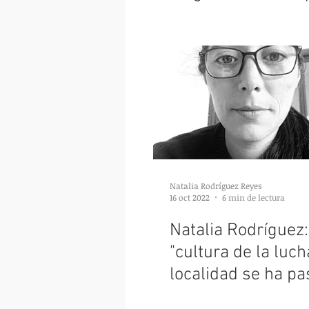
se ve muy lejano"
Natalia Rodríguez Reyes
16 oct 2022
6 min de lectura
Natalia Rodríguez:
"cultura de la luch
localidad se ha p
generación en gen