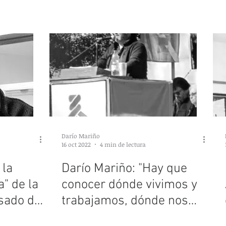
Darío Mariño
16 oct 2022
4 min de lectura
 la
Darío Mariño: "Hay que
a" de la
conocer dónde vivimos y
asado de
trabajamos, dónde nos
eración
toca militar"