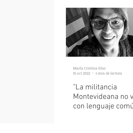
María Cristina Díaz
15 oct 2022
1 min de lectura
"La militancia
Montevideana no 
con lenguaje comú
gente del interior"