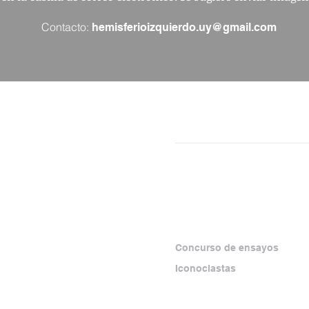
Contacto:
hemisferioizquierdo.uy@gmail.com
NÚMEROS
SECCIONES
SEPARATAS
ESPECIALES
rma virtual que
amiento crítico y los
Concurso de ensayos
zquierda, con foco
Iconoclastas