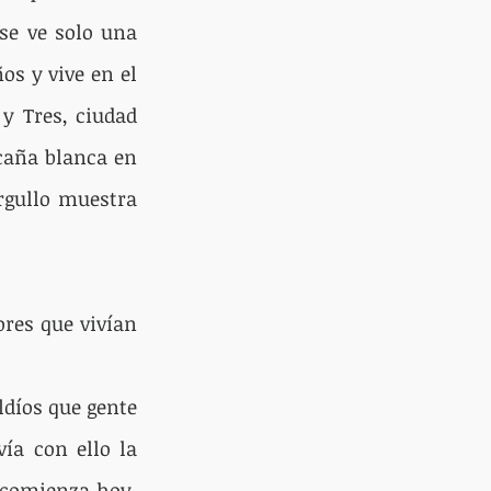
se ve solo una 
os y vive en el 
y Tres, ciudad 
caña blanca en 
rgullo muestra 
ores que vivían 
díos que gente 
ía con ello la 
 comienza hoy, 