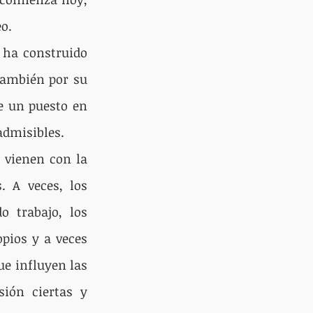
o.
 ha construido 
también por su 
e un puesto en 
 admisibles.
 vienen con la 
 A veces, los 
 trabajo, los 
pios y a veces 
e influyen las 
ión ciertas y 