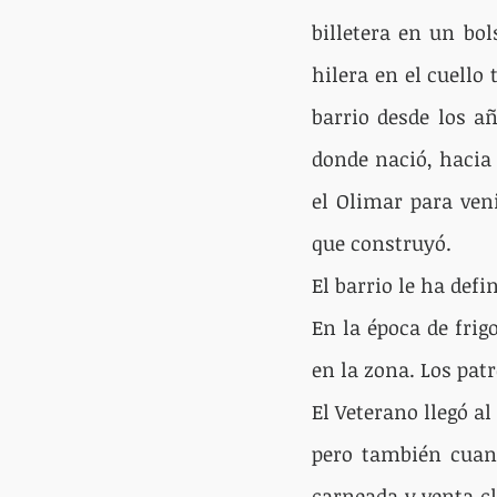
billetera en un bol
hilera en el cuello 
barrio desde los añ
donde nació, hacia 
el Olimar para ven
que construyó.
El barrio le ha def
En la época de frigo
en la zona. Los pat
El Veterano llegó a
pero también cuand
carneada y venta c