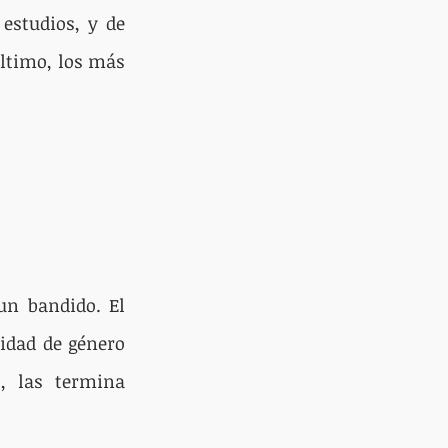
studios, y de 
ltimo, los más 
un bandido. El 
idad de género 
, las termina 