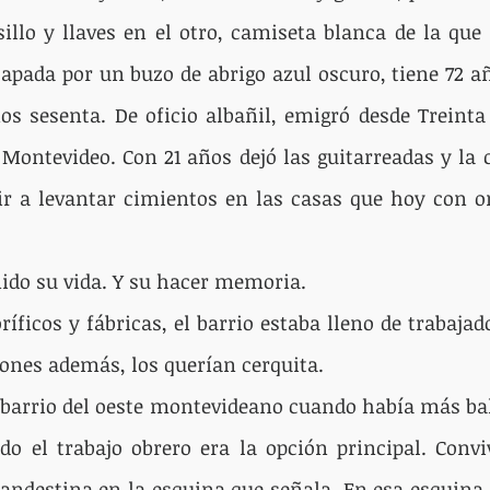
sillo y llaves en el otro, camiseta blanca de la que 
tapada por un buzo de abrigo azul oscuro, tiene 72 añ
os sesenta. De oficio albañil, emigró desde Treinta 
Montevideo. Con 21 años dejó las guitarreadas y la 
ir a levantar cimientos en las casas que hoy con o
inido su vida. Y su hacer memoria.
ríficos y fábricas, el barrio estaba lleno de trabajad
rones además, los querían cerquita.
l barrio del oeste montevideano cuando había más bal
o el trabajo obrero era la opción principal. Conviv
landestina en la esquina que señala. En esa esquina