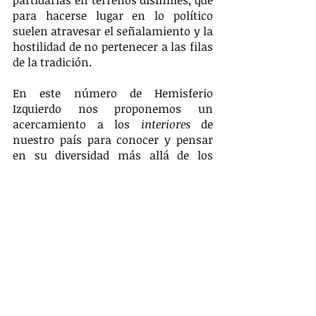
para hacerse lugar en lo político 
suelen atravesar el señalamiento y la 
hostilidad de no pertenecer a las filas 
de la tradición.
En este número de Hemisferio 
Izquierdo nos proponemos un 
acercamiento a los 
interiores
 de 
nuestro país para conocer y pensar 
en su diversidad más allá de los 
mitos que fundan la propia división 
entre interior y capital.
Etiquetas:
Editorial
Artículos
Nº 41: No te olvides del pago