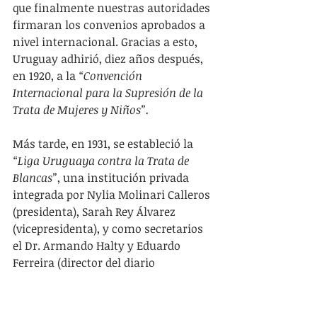
que finalmente nuestras autoridades 
firmaran los convenios aprobados a 
nivel internacional. Gracias a esto, 
Uruguay adhirió, diez años después, 
en 1920, a la 
“Convención 
Internacional para la Supresión de la 
Trata de Mujeres y Niños”.
Más tarde, en 1931, se estableció la 
“Liga Uruguaya contra la Trata de 
Blancas”
, una institución privada 
integrada por Nylia Molinari Calleros 
(presidenta), Sarah Rey Álvarez 
(vicepresidenta), y como secretarios 
el Dr. Armando Halty y Eduardo 
Ferreira (director del diario 
“Imparcial”
), y cuyo objetivo central 
era combatir este tráfico 
“infame”
. Su 
bandera era la supresión del 