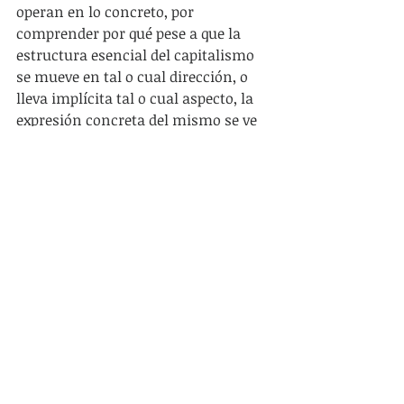
operan en lo concreto, por 
comprender por qué pese a que la 
estructura esencial del capitalismo 
se mueve en tal o cual dirección, o 
lleva implícita tal o cual aspecto, la 
expresión concreta del mismo se ve 
opacada. Por ponerlo en ejemplo, 
más que por ir a verificar la 
explotación del trabajo y la 
existencia del plusvalor, por 
preocuparse de las tendencias 
concretas que llevan a la oscilación 
de la tendencia al incremento de la 
explotación. Más que por corroborar 
o no la tendencia decreciente de la 
tasa de ganancia, por preocuparse de 
los factores contrarrestantes, etc. Y 
claramente, por estar siempre atento 
a como las transformaciones 