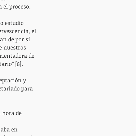
 el proceso.
o estudio 
rvescencia, el 
an de por sí 
e nuestros 
orientadora de 
ario” [8].
eptación y 
etariado para 
a hora de 
taba en 