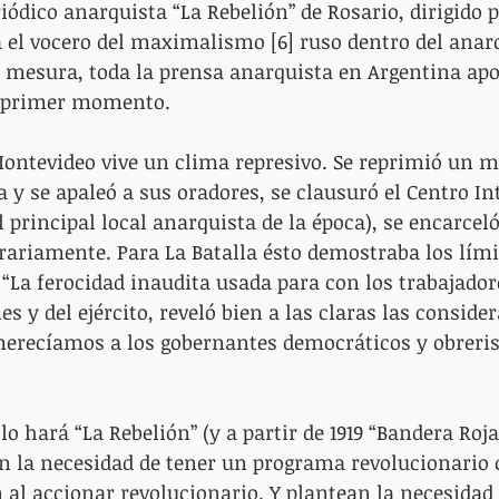
iódico anarquista “La Rebelión” de Rosario, dirigido 
 el vocero del maximalismo [6] ruso dentro del ana
 mesura, toda la prensa anarquista en Argentina apo
n primer momento.
 Montevideo vive un clima represivo. Se reprimió un mi
 y se apaleó a sus oradores, se clausuró el Centro In
l principal local anarquista de la época), se encarceló
trariamente. Para La Batalla ésto demostraba los lími
 “La ferocidad inaudita usada para con los trabajadore
es y del ejército, reveló bien a las claras las conside
merecíamos a los gobernantes democráticos y obreris
 hará “La Rebelión” (y a partir de 1919 “Bandera Roja”
 en la necesidad de tener un programa revolucionario
n al accionar revolucionario. Y plantean la necesidad 