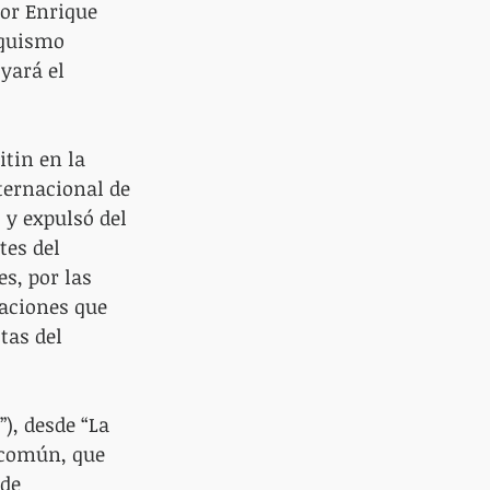
por Enrique 
rquismo 
yará el 
tin en la 
ternacional de 
 y expulsó del 
tes del 
s, por las 
raciones que 
tas del 
), desde “La 
 común, que 
de 