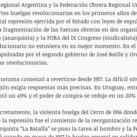
egional Argentina y la Federación Obrera Regional U
tes huelgas revolucionarias en los primeros años del
tal represión ejercida por el Estado con leyes de expu
 la fragmentación de las fuerzas obreras en dos organi
 (anarquista) y la FORA del IX Congreso (sindicalista)
lucionario no estuviera en su mejor momento. En el 
mpulsadas por el segundo gobierno de José Batlle y O
as revolucionarias.
orama comenzó a revertirse desde 1917. La difícil si
ión exigía respuestas más precisas. En Uruguay, entre
ntó un 49% y el poder de compra se redujo en un 20% 
retamente, la violenta huelga del Cerro de 1916 don
la represión fue el comienzo de la reorganización r
arquista “La Batalla” se puso la tarea al hombro y la 
é cuando en mayo de 1917 la huelga general en solidar