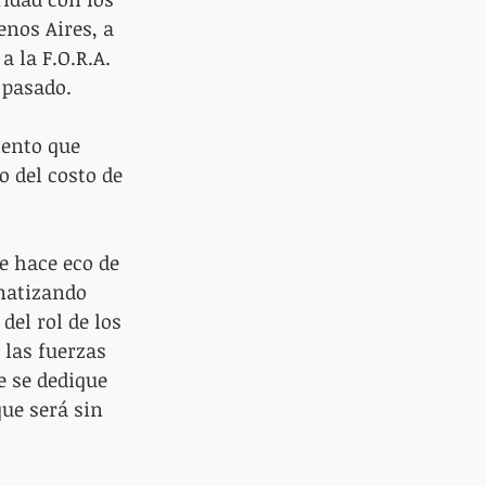
enos Aires, a 
 la F.O.R.A. 
 pasado.
iento que 
 del costo de 
e hace eco de 
ematizando 
del rol de los 
 las fuerzas 
e se dedique 
ue será sin 