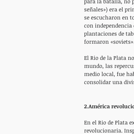
para la batalla, no 
señales») era el pri
se escucharon en to
con independencia d
plantaciones de tab
formaron «soviets».”
El Rio de la Plata n
mundo, las repercu
medio local, fue ha
consolidar una divi
2.América revoluci
En el Rio de Plata 
revolucionaria. Insp