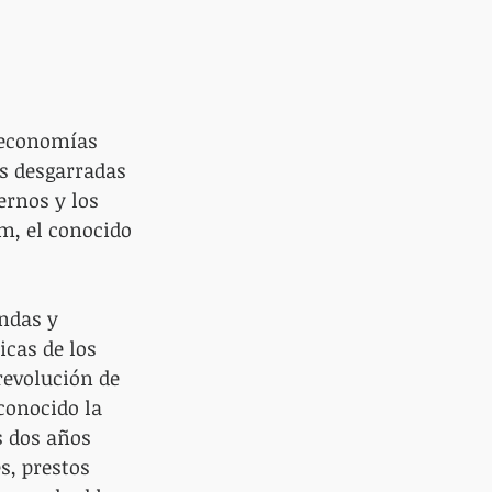
 economías 
s desgarradas 
ernos y los 
m, el conocido 
ndas y 
icas de los 
revolución de 
conocido la 
s dos años 
s, prestos 