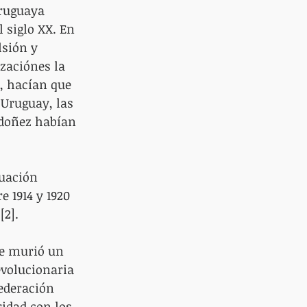
ruguaya 
 siglo XX. En 
lsión y 
zaciónes la 
, hacían que 
Uruguay, las 
rdoñez habían 
tuación 
 1914 y 1920 
[2].
de murió un 
evolucionaria 
Federación 
idad con los 