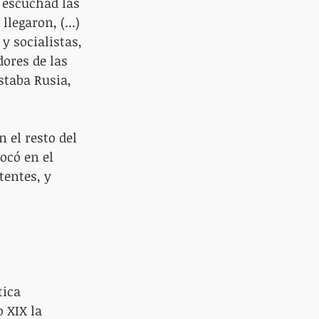
, escuchad las 
legaron, (...) 
 socialistas, 
ores de las 
staba Rusia, 
 el resto del 
có en el 
entes, y 
ica 
 XIX la 