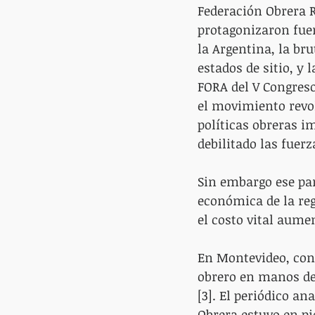
Federación Obrera R
protagonizaron fuer
la Argentina, la bru
estados de sitio, y
FORA del V Congreso
el movimiento revo
políticas obreras i
debilitado las fuerz
Sin embargo ese pan
económica de la reg
el costo vital aume
En Montevideo, conc
obrero en manos de 
[3]. El periódico an
Obrera estuvo en pi