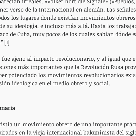
parecían irreales. «Vólker hort die Sígnale» («Pueblos
mer verso de la Internacional en alemán. Las señales l
dos los lugares donde existían movimientos obreros y
e su ideología, e incluso más allá. Hasta los trabajad
aco de Cuba, muy pocos de los cuales sabían dónde e
 [1]
o fue ajeno al impacto revolucionario, y al igual que en
siones más importantes que la Revolución Rusa provo
ber potenciado los movimientos revolucionarios exist
sión ideológica en el medio obrero y social.
onaria
existía un movimiento obrero de una importante práct
irados en la vieja internacional bakuninista del siglo