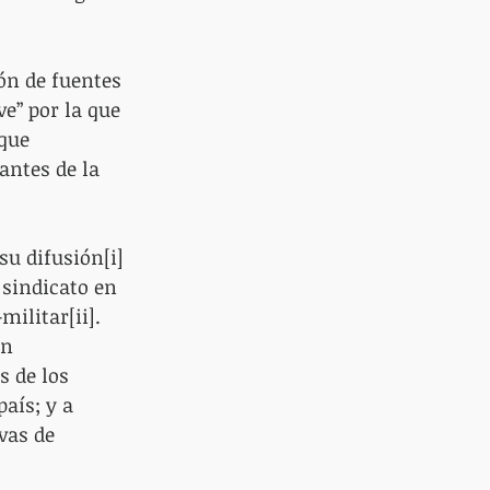
ón de fuentes 
e” por la que 
que 
antes de la 
su difusión[i] 
 sindicato en 
ilitar[ii]. 
n 
s de los 
aís; y a 
vas de 