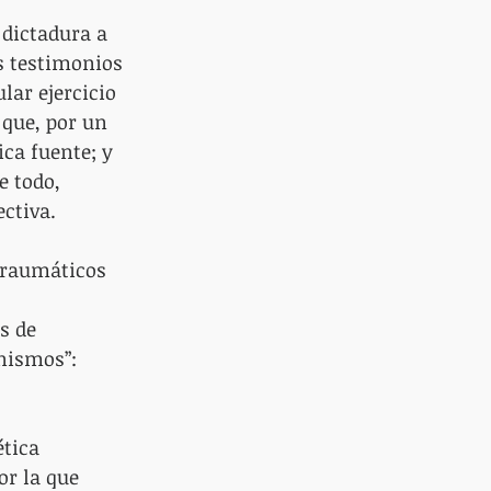
 dictadura a 
s testimonios 
ar ejercicio 
 que, por un 
ica fuente; y 
 todo, 
ctiva.
traumáticos 
s de 
nismos”: 
tica 
r la que 