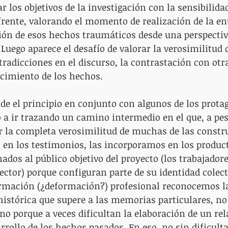
 los objetivos de la investigación con la sensibilidad
 frente, valorando el momento de realización de la e
ción de esos hechos traumáticos desde una perspecti
Luego aparece el desafío de valorar la verosimilitud d
tradicciones en el discurso, la contrastación con otra
cimiento de los hechos.
de el principio en conjunto con algunos de los protag
 a ir trazando un camino intermedio en el que, a pes
 la completa verosimilitud de muchas de las constru
 en los testimonios, las incorporamos en los product
ados al público objetivo del proyecto (los trabajadore
ector) porque configuran parte de su identidad colect
rmación (¿deformación?) profesional reconocemos l
histórica que supere a las memorias particulares, no
no porque a veces dificultan la elaboración de un rela
arrollo de los hechos pasados. En eso, no sin dificul