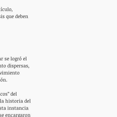
ículo, 
sis que deben 
.
 se logró el 
o dispersas, 
ovimiento 
ión.
cos” del 
a historia del 
ta instancia 
se encargaron 