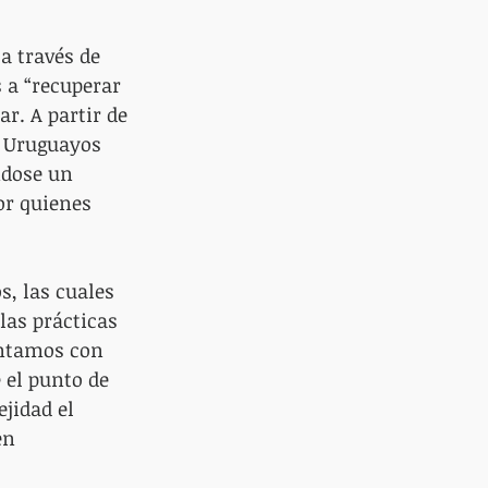
a través de 
 a “recuperar 
ar. A partir de 
s Uruguayos 
ndose un 
or quienes 
s, las cuales 
las prácticas 
entamos con 
 el punto de 
jidad el 
en 