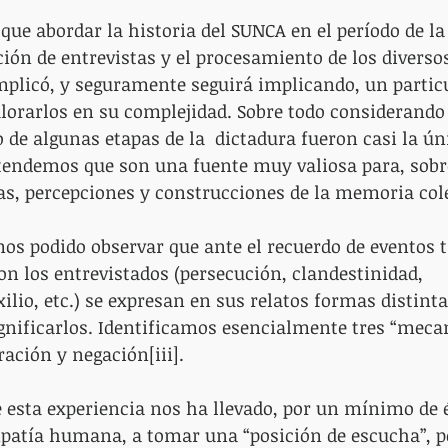
ue abordar la historia del SUNCA en el período de la
ación de entrevistas y el procesamiento de los diverso
mplicó, y seguramente seguirá implicando, un particul
alorarlos en su complejidad. Sobre todo considerando
o de algunas etapas de la  dictadura fueron casi la ún
tendemos que son una fuente muy valiosa para, sobre
as, percepciones y construcciones de la memoria cole
os podido observar que ante el recuerdo de eventos 
on los entrevistados (persecución, clandestinidad, 
ilio, etc.) se expresan en sus relatos formas distinta
ignificarlos. Identificamos esencialmente tres “meca
ración y negación[iii]. 
e esta experiencia nos ha llevado, por un mínimo de é
patía humana, a tomar una “posición de escucha”, po