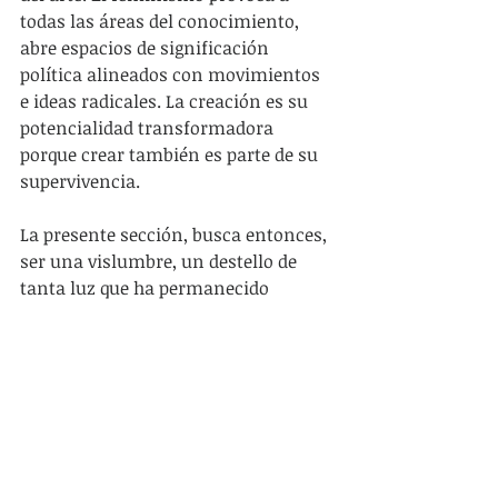
todas las áreas del conocimiento, 
abre espacios de significación 
política alineados con movimientos 
e ideas radicales. La creación es su 
potencialidad transformadora 
porque crear también es parte de su 
supervivencia.
La presente sección, busca entonces, 
ser una vislumbre, un destello de 
tanta luz que ha permanecido 
excluída durante muchísimos años. 
La luz del fuego del arte y del 
feminismo. Busca ir a contrapelo de 
lo hegemónico, rescatar algunas de 
las tantas historias y las 
experiencias de las mujeres artistas. 
Sus dificultades, sus experiencias, 