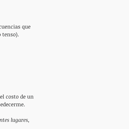
 tenso).
obedecerme.
tes lugares, 