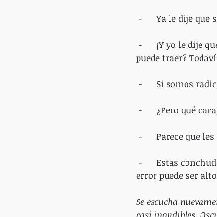
 -      Ya le dije qu
 -      ¡Y yo le dije que eso no lo podemos hacer!, ¿o no entiende las consecuencias que 
puede traer? Todaví
 -      Si somos rad
 -      ¿Pero qué ca
 -      Parece que 
 -      Estas conchudas mugrientas le lavaron la cabeza a media ciudad y el costo de un 
error puede ser alto
Se escucha nuevamen
casi inaudibles. Oscu