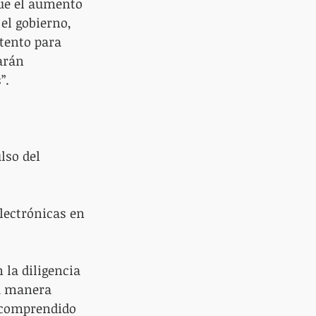
ue el aumento 
el gobierno, 
tento para 
arán 
”.
lso del 
electrónicas en 
 la diligencia 
na manera 
 comprendido 