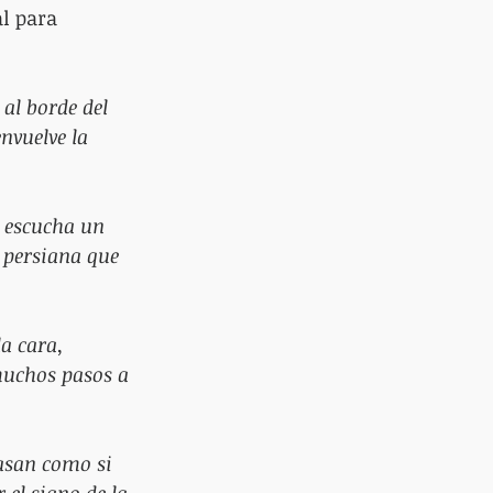
l para 
al borde del 
nvuelve la 
e escucha un 
 persiana que 
a cara, 
muchos pasos a 
asan como si 