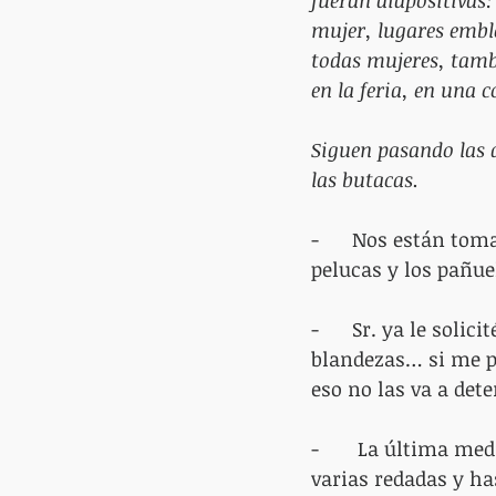
fueran diapositivas:
mujer, lugares emble
todas mujeres, tambi
en la feria, en una c
Siguen pasando las d
las butacas.
-      Nos están to
pelucas y los pañue
-      Sr. ya le sol
blandezas… si me p
eso no las va a dete
-       La última me
varias redadas y ha