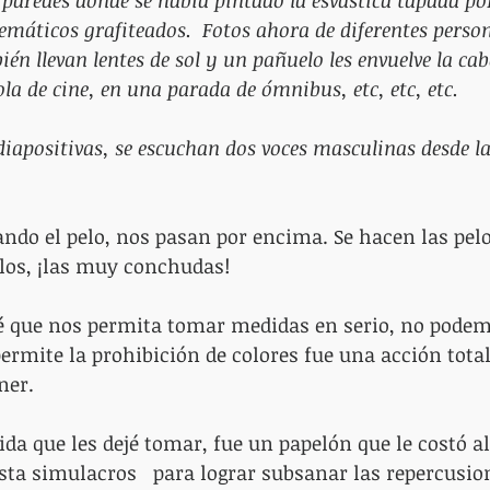
 paredes donde se había pintado la esvástica tapada por 
máticos grafiteados.  Fotos ahora de diferentes perso
én llevan lentes de sol y un pañuelo les envuelve la cab
ola de cine, en una parada de ómnibus, etc, etc, etc.
iapositivas, se escuchan dos voces masculinas desde la 
mando el pelo, nos pasan por encima. Se hacen las pel
los, ¡las muy conchudas!
icité que nos permita tomar medidas en serio, no pode
ermite la prohibición de colores fue una acción tot
ner.
dida que les dejé tomar, fue un papelón que le costó a
sta simulacros   para lograr subsanar las repercusio