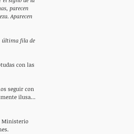
el signo de la 
nas, parecen 
eza. Aparecen 
última fila de 
otudas con las 
mos seguir con 
almente ilusa…
l Ministerio 
nes.