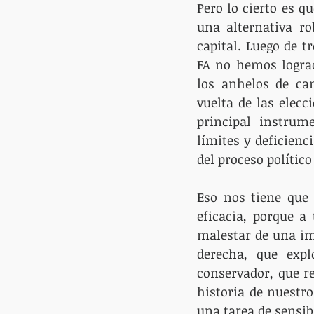
Pero lo cierto es q
una alternativa ro
capital. Luego de t
FA no hemos lograd
los anhelos de cam
vuelta de las elecc
principal instrume
límites y deficienc
del proceso polític
Eso nos tiene que 
eficacia, porque a
malestar de una im
derecha, que exp
conservador, que r
historia de nuestro
una tarea de sensib