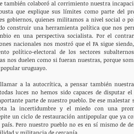
ue también colaboró al corrimiento nuestra incapaci
busta que explique sus límites como parte del pro
res gobiernos, quienes militamos a nivel social o polí
o construir una herramienta política que nos perm
bio en una perspectiva socialista. Por el contrari
iones nacionales nos mostró que el FA sigue siendo, 
nto político-electoral de los sectores subalternos
ias nos duelen como si fueran nuestras, porque somo
o popular uruguayo.
llamar a la autocrítica, a pensar también nuestra 
 todas luces no hemos sido capaces de disputar el 
portante parte de nuestro pueblo. De ese malestar s
lota la incertidumbre y el miedo con una prom
epite un ciclo de restauración antipopular que ya c
 país. Pero nuestro pueblo no es en sí mismo de der
ilidad y militancia de cercanía. 