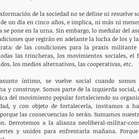
sformación de la sociedad no se define ni resuelve sol
a de un día en cinco años, e implica, ni más ni menos
ta se pone en la urna. Sin embargo, lo medular del asu
ndiciones que regirán en adelante la lucha de los y la
rata: de las condiciones para la praxis militante
todas las trincheras, los movimientos sociales, el 
idos, los medios alternativos, las cooperativas, etc.
 asunto íntimo, se vuelve social cuando somos 
a y construye. Somos parte de la izquierda social,
gica del movimiento popular fortaleciendo su organiz
d, y con objeto de fortalecerla, invitamos a hac
, porque las consecuencias lo serán. Sumamos nuestr
n. Derrotemos a la alianza neoliberal-militar-cons
ertes y unidos para enfrentarla mañana. Porque a