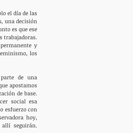
o el día de las 
, una decisión 
nto es que ese 
s trabajadoras. 
 permanente y 
feminismo, los 
parte de una 
 que apostamos 
ación de base. 
er social esa 
o esfuerzo con 
ervadora hoy, 
llí seguirán. 