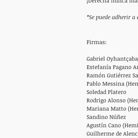
¡Derecha nunca má
*Se puede adherir a
Firmas:
Gabriel Oyhantçabal
Estefanía Pagano Ar
Ramón Gutiérrez Sa
Pablo Messina (Hem
Soledad Platero
Rodrigo Alonso (Hem
Mariana Matto (Hem
Sandino Núñez
Agustín Cano (Hemi
Guilherme de Alenc