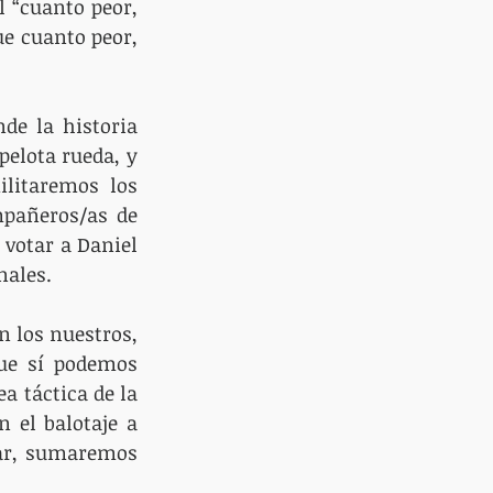
 “cuanto peor, 
e cuanto peor, 
de la historia 
elota rueda, y 
litaremos los 
pañeros/as de 
votar a Daniel 
nales.
 los nuestros, 
ue sí podemos 
a táctica de la 
 el balotaje a 
ar, sumaremos 