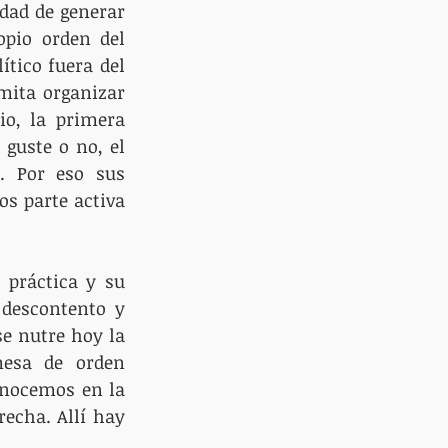
dad de generar 
pio orden del 
tico fuera del 
ita organizar 
o, la primera 
guste o no, el 
. Por eso sus 
s parte activa 
práctica y su 
descontento y 
e nutre hoy la 
esa de orden 
onocemos en la 
echa. Allí hay 