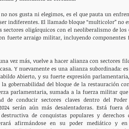
 no nos gusta ni elegimos, es el que pauta un enfre
er indiferentes. El llamado bloque “multicolor” no es
s sectores oligárquicos con el neoliberalismo de los 
on fuerte arraigo militar, incluyendo componentes f
una vez más, vuelve a hacer alianza con sectores filo
 casa. Y nuevamente es una alianza subordinada: es
abildo Abierto, y su fuerte expresión parlamentaria,
 la gobernabilidad del bloque de la restauración con
uerza parlamentaria, sumada a la fuerza militar que y
d de conducir sectores claves dentro del Poder E
2024 serán aún más desalentadoras. Está fuera de
destructiva de conquistas populares y derechos q
perará afirmándose en su poder mediático y en