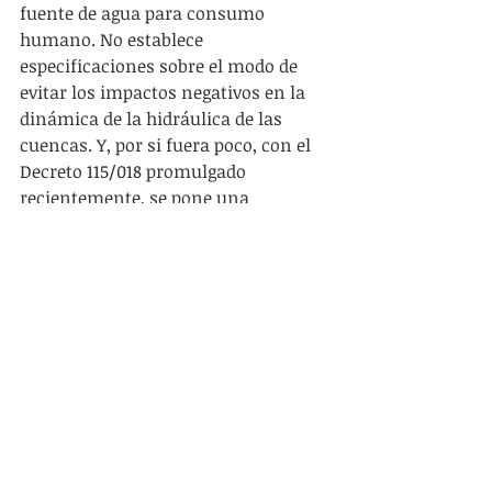
fuente de agua para consumo 
humano. No establece 
especificaciones sobre el modo de 
evitar los impactos negativos en la 
dinámica de la hidráulica de las 
cuencas. Y, por si fuera poco, con el 
Decreto 115/018 promulgado 
recientemente, se pone una 
“mordaza” a la investigación y 
difusión sobre el estado de situación 
de las aguas en nuestro país. ¿Ud no 
desconfiaría?
A ello se suma que el control en 
nuestras aguas y las prácticas 
asociadas a las mismas admiten el 
escepticismo o la incredulidad. Solo 
para ejemplificar, en 2011 se 
modificaron las exigencias para 