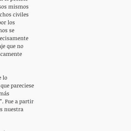
esos mismos 
hos civiles 
or los 
nos se 
recisamente 
je que no 
icamente 
 lo 
que pareciese 
 más 
”
. Fue a partir 
s nuestra 