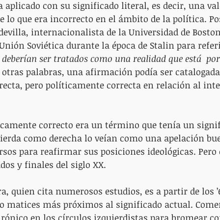
a aplicado con su significado literal, es decir, una va
e lo que era incorrecto en el ámbito de la política. P
evilla, internacionalista de la Universidad de Boston
Unión Soviética durante la época de Stalin para referi
o deberían ser tratados como una realidad que está  por
n otras palabras, una afirmación podía ser catalogada
ecta, pero políticamente correcta en relación al inte
ticamente correcto era un término que tenía un signi
uierda como derecha lo veían como una apelación bue
rsos para reafirmar sus posiciones ideológicas. Pero e
s y finales del siglo XX.
, quien cita numerosos estudios, es a partir de los ’6
 matices más próximos al significado actual. Come
irónico en los círculos izquierdistas para bromear con