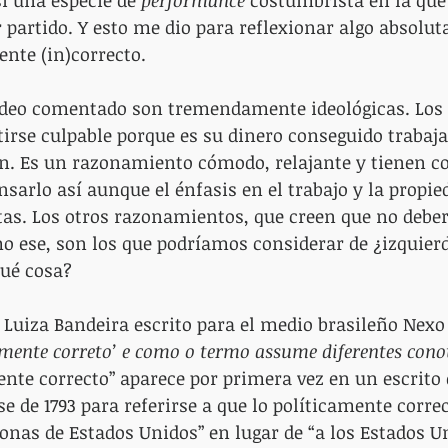
í una especie de 
performance
 costumbrista en la que
partido. Y esto me dio para reflexionar algo absolu
ente (in)correcto.
vídeo comentado son tremendamente ideológicas. Los
irse culpable porque es su dinero conseguido trabaja
n. Es un razonamiento cómodo, relajante y tienen c
nsarlo así aunque el énfasis en el trabajo y la propie
stas. Los otros razonamientos, que creen que no deber
o ese, son los que podríamos considerar de ¿izquier
ué cosa?
e Luiza Bandeira escrito para el medio brasileño Nexo
amente correto’ e como o termo assume diferentes cono
nte correcto” aparece por primera vez en un escrito
e de 1793 para referirse a que lo políticamente correc
rsonas de Estados Unidos” en lugar de “a los Estados 