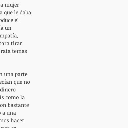
na mujer 
ía que le daba 
oduce el 
ía un 
mpatía, 
ara tirar 
trata temas 
n una parte 
ecían que no 
 dinero 
ís como la 
on bastante 
 a una 
amos hacer 