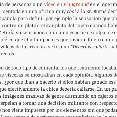
ía de personas a un 
vídeo en 
Playground
 en el que u
a, sentada en una oficina muy 
cool
 a lo Sr. Burns dec
española para definir por ejemplo la sensación que pr
o contra un plato) retirar plata del cajero cuando hab
Definía su sensación como una especie de culpa, de e
ié en que ella tampoco es que tuviera dinero como p
 vídeos de la creadora se titulan 
“Deberías callarte”
 y 
rectos.
on de todo tipo de comentarios que realmente tocaba
Las vísceras se mostraban en cada opinión. Algunos d
s, ¿por qué iban a hacerlo si ellos habían ganado ese
que efectivamente la chica debería callarse. En un pa
as imágenes masivas de gente durmiendo en cajeros s
erpelan a tomar una decisión militante con respecto
e nos viene impuesta por los elementos sin que pod