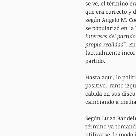
se ve, el término er
que era correcto y d
según Angelo M. Cod
se popularizó en la 
intereses del partid
propia realidad”
. E
factualmente incorr
partido.
Hasta aquí, lo polí
positivo. Tanto izq
cabida en sus discu
cambiando a mediado
Según Luiza Bandeira
término va tomando
utilizarse de modo 