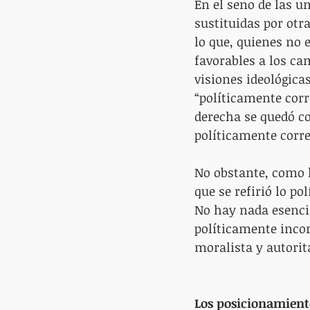
En el seno de las u
sustituidas por otr
lo que, quienes no 
favorables a los c
visiones ideológica
“políticamente corr
derecha se quedó co
políticamente corr
No obstante, como h
que se refirió lo po
No hay nada esencial
políticamente inco
moralista y autorita
Los posicionamiento