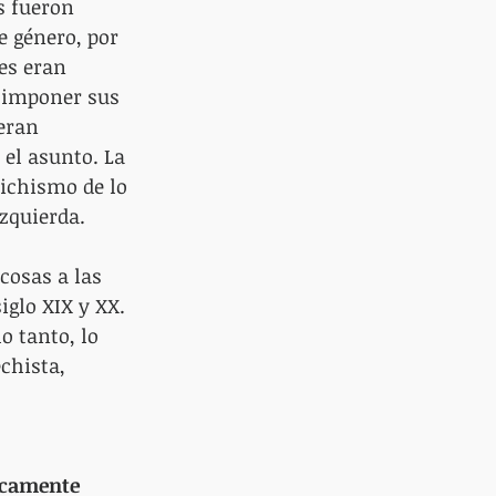
s fueron 
e género, por 
es eran 
 imponer sus 
eran 
 el asunto. La 
tichismo de lo 
zquierda.
cosas a las 
iglo XIX y XX. 
o tanto, lo 
chista, 
ticamente 