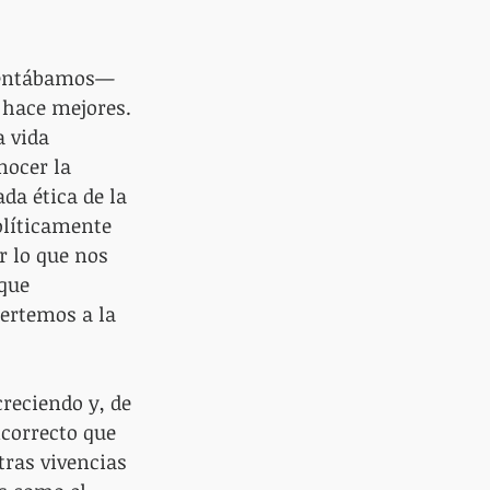
mentábamos—  
 hace mejores. 
 vida 
ocer la 
a ética de la 
olíticamente 
r lo que nos 
que 
ertemos a la 
reciendo y, de 
correcto que 
ras vivencias 