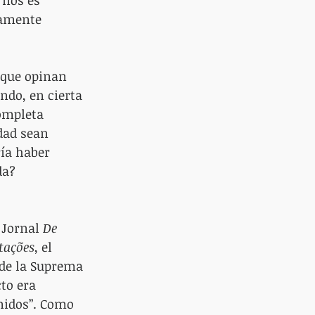
 nos es 
tamente 
 que opinan 
ndo, en cierta 
ompleta 
dad sean 
ía haber 
da? 
 Jornal 
De 
tações
, el 
 de la Suprema 
to era 
Unidos”. Como 