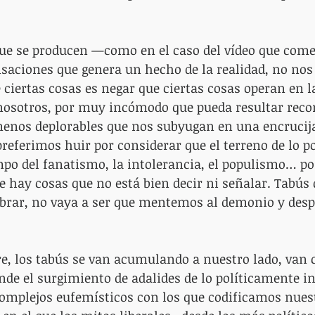
ue se producen —como en el caso del vídeo que co
nsaciones que genera un hecho de la realidad, no nos
 ciertas cosas es negar que ciertas cosas operan en la
nosotros, por muy incómodo que pueda resultar recon
enos deplorables que nos subyugan en una encrucijad
preferimos huir por considerar que el terreno de lo p
mpo del fanatismo, la intolerancia, el populismo… po
hay cosas que no está bien decir ni señalar. Tabús 
rar, no vaya a ser que mentemos al demonio y desp
e, los tabús se van acumulando a nuestro lado, van c
nde el surgimiento de adalides de lo políticamente in
omplejos eufemísticos con los que codificamos nuest