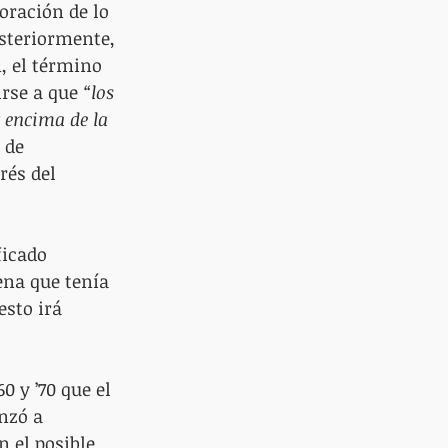
loración de lo 
osteriormente, 
, el término 
rse a que 
“los 
 encima de la 
 de 
rés del 
ficado 
na que tenía 
sto irá 
0 y ’70 que el 
nzó a 
 el posible 