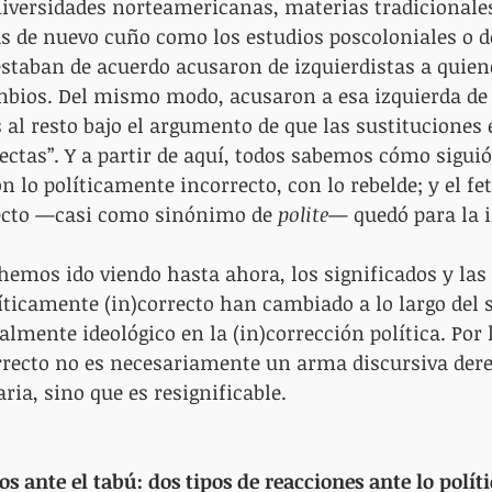
niversidades norteamericanas, materias tradicionale
as de nuevo cuño como los estudios poscoloniales o d
estaban de acuerdo acusaron de izquierdistas a quien
ambios. Del mismo modo, acusaron a esa izquierda de
s al resto bajo el argumento de que las sustituciones 
ectas”. Y a partir de aquí, todos sabemos cómo siguió
n lo políticamente incorrecto, con lo rebelde; y el fe
ecto —casi como sinónimo de 
polite
— quedó para la i
emos ido viendo hasta ahora, los significados y las 
líticamente (in)correcto han cambiado a lo largo del s
mente ideológico en la (in)corrección política. Por l
rrecto no es necesariamente un arma discursiva dere
ria, sino que es resignificable.
s ante el tabú: dos tipos de reacciones ante lo polí