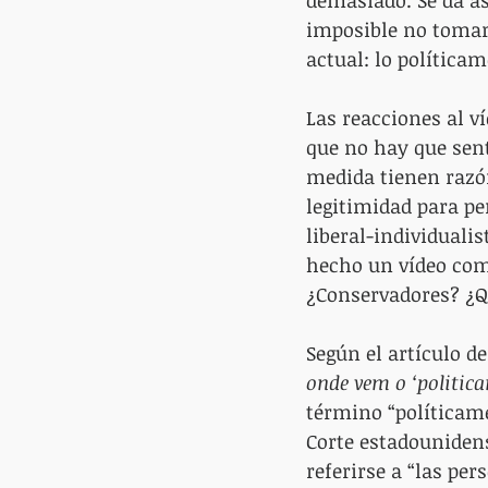
demasiado. Se da as
imposible no tomar 
actual: lo políticam
Las reacciones al 
que no hay que sent
medida tienen razó
legitimidad para pe
liberal-individuali
hecho un vídeo com
¿Conservadores? ¿Q
Según el artículo d
onde vem o ‘politic
término “políticame
Corte estadounidens
referirse a “las pe