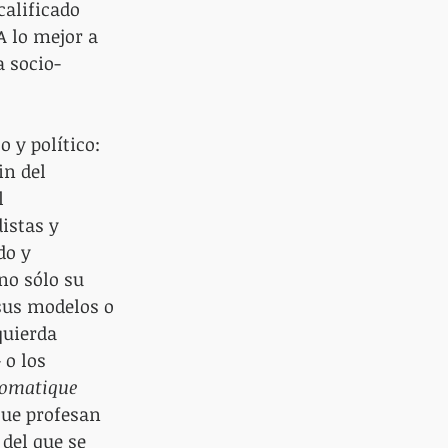
alificado 
A lo mejor a 
a socio-
 y político: 
in del 
l 
istas y 
do y 
no sólo su 
sus modelos o 
quierda 
 o los 
lomatique
que profesan 
del que se 