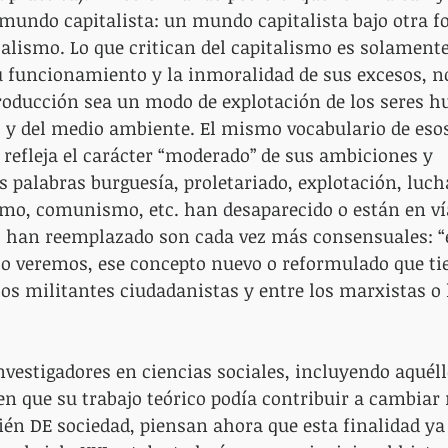
 mundo capitalista: un mundo capitalista bajo otra f
lismo. Lo que critican del capitalismo es solamente
u funcionamiento y la inmoralidad de sus excesos, no
roducción sea un modo de explotación de los seres h
) y del medio ambiente. El mismo vocabulario de esos
 refleja el carácter “moderado” de sus ambiciones y 
s palabras burguesía, proletariado, explotación, lucha
smo, comunismo, etc. han desaparecido o están en vía
as han reemplazado son cada vez más consensuales: “
lo veremos, ese concepto nuevo o reformulado que ti
os militantes ciudadanistas y entre los marxistas o l
nvestigadores en ciencias sociales, incluyendo aquéll
en que su trabajo teórico podía contribuir a cambiar 
én DE sociedad, piensan ahora que esta finalidad ya 