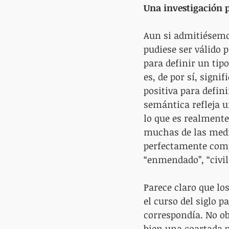
Una investigación 
Aun si admitiésemos
pudiese ser válido p
para definir un tip
es, de por sí, signi
positiva para defin
semántica refleja u
lo que es realmente
muchas de las medi
perfectamente comp
“enmendado”, “civili
Parece claro que lo
el curso del siglo p
correspondía. No ob
bien una coartada p