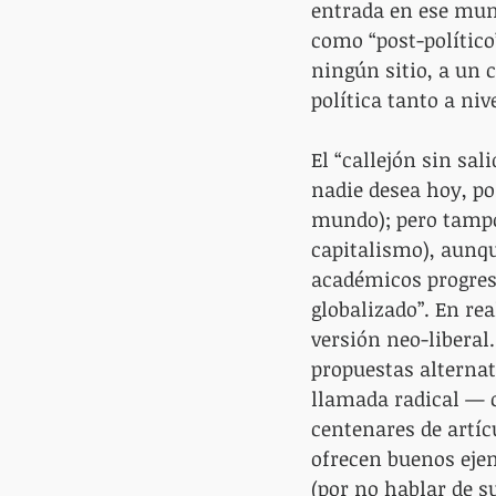
entrada en ese mund
como “post-político
ningún sitio, a un c
política tanto a ni
El “callejón sin sal
nadie desea hoy, por
mundo); pero tampoc
capitalismo), aunqu
académicos progresi
globalizado”. En rea
versión neo-liberal
propuestas alternat
llamada radical — 
centenares de artíc
ofrecen buenos ejem
(por no hablar de su