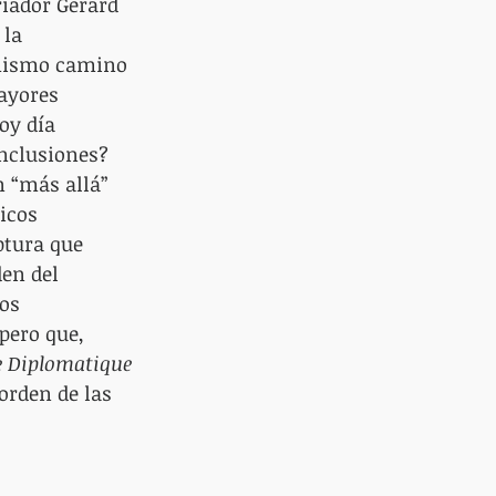
riador Gérard 
la 
 mismo camino 
ayores 
oy día 
nclusiones? 
 “más allá” 
icos 
ptura que 
en del 
os 
pero que, 
 Diplomatique
orden de las 