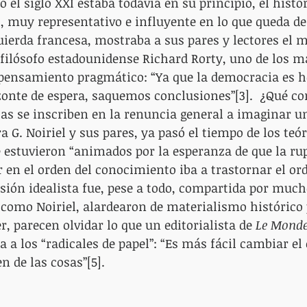
 el siglo XXI estaba todavía en su principio, el histo
o, muy representativo e influyente en lo que queda de 
uierda francesa, mostraba a sus pares y lectores el
 filósofo estadounidense Richard Rorty, uno de los m
 pensamiento pragmático: “Ya que la democracia es h
onte de espera, saquemos conclusiones”[3].  ¿Qué co
as se inscriben en la renuncia general a imaginar un
a G. Noiriel y sus pares, ya pasó el tiempo de los teór
 estuvieron “animados por la esperanza de que la ru
 en el orden del conocimiento iba a trastornar el ord
usión idealista fue, pese a todo, compartida por much
 como Noiriel, alardearon de materialismo histórico 
, parecen olvidar lo que un editorialista de 
Le Monde
 a los “radicales de papel”: “Es más fácil cambiar el 
n de las cosas”[5].  