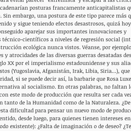
cadenarían posturas francamente anticapitalistas q
. Sin embargo, una postura de este tipo parece más qu
enido y sigue teniendo efectos desastrosos, quizá ho
onseguido aparejar sus importantes innovaciones y 
écnico-científicos a niveles de regresión social (int
estrucción ecológica nunca vistos. Véanse, por ejemplo,
y atrocidades de las diversas guerras desatadas des
glo XX por el imperialismo estadounidense y sus alia
tos (Yugoslavia, Afganistán, Irak, Libia, Siria…), qu
ridad, si se puede decir así, la barbarie que Rosa Lu
rnativa al socialismo. En otras palabras, no faltan 
con este modo de producción que resulta ser cada ve
n tanto de la Humanidad como de la Naturaleza. ¿De
sta dificultad para pensar un nuevo modo de producc
entido, desde luego, para quienes tienen intereses en 
o existente): ¿Falta de imaginación o de deseo? ¿Te