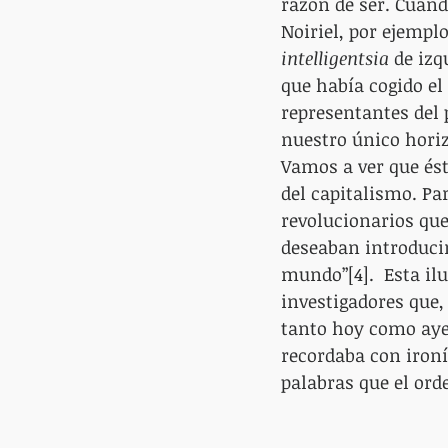
razón de ser. Cuando
Noiriel, por ejempl
intelligentsia 
de izq
que había cogido el
representantes del
nuestro único horiz
Vamos a ver que ést
del capitalismo. Par
revolucionarios que
deseaban introducir
mundo”[4].  Esta il
investigadores que,
tanto hoy como ayer
recordaba con ironía
palabras que el orde