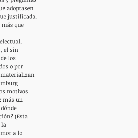
ue adoptasen 
e justificada. 
y más que 
electual, 
 el sin 
de los 
dos o por 
e materializan 
xemburg 
los motivos 
z más un 
 dónde 
ión? (Esta 
la 
mor a lo 