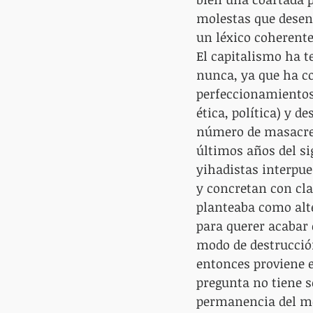
molestas que desen
un léxico coherente
El capitalismo ha t
nunca, ya que ha c
perfeccionamientos t
ética, política) y d
número de masacres 
últimos años del si
yihadistas interpues
y concretan con cla
planteaba como alte
para querer acabar 
modo de destrucció
entonces proviene e
pregunta no tiene s
permanencia del mod