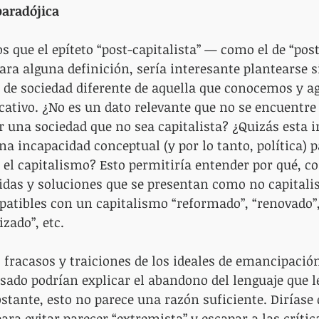
paradójica
 que el epíteto “post-capitalista” — como el de “po
ara alguna definición, sería interesante plantearse s
o de sociedad diferente de aquella que conocemos y 
ficativo. ¿No es un dato relevante que no se encuentre
ir una sociedad que no sea capitalista? ¿Quizás esta 
na incapacidad conceptual (y por lo tanto, política) 
 el capitalismo? Esto permitiría entender por qué, 
das y soluciones que se presentan como no capitalis
atibles con un capitalismo “reformado”, “renovado”,
zado”, etc.
s fracasos y traiciones de los ideales de emancipación
asado podrían explicar el abandono del lenguaje que l
stante, esto no parece una razón suficiente. Diríase
ara evitar parecer “extremista” y escapar a las crític