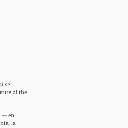
í se 
uture of the 
» — en 
nte, la 