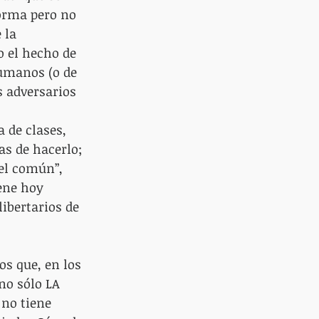
orma pero no 
 la 
 el hecho de 
umanos (o de 
 adversarios 
 de clases, 
s de hacerlo; 
el común”, 
ene hoy 
ibertarios de 
os que, en los 
no sólo LA 
no tiene 