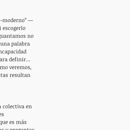
st-moderno” — 
i escogerlo 
aguantamos no 
 una palabra 
incapacidad 
para definir… 
como veremos, 
tas resultan 
 
 colectiva en 
es 
 que es más 
as y preguntas 