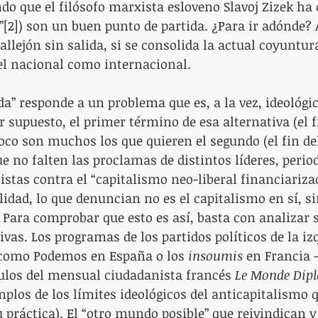
o que el filósofo marxista esloveno Slavoj Zizek ha c
”[2]) son un buen punto de partida. ¿Para ir adónde? 
allejón sin salida, si se consolida la actual coyuntur
vel nacional como internacional.
ida” responde a un problema que es, a la vez, ideológico
 supuesto, el primer término de esa alternativa (el f
o son muchos los que quieren el segundo (el fin de
e no falten las proclamas de distintos líderes, period
stas contra el “capitalismo neo-liberal financiariza
lidad, lo que denuncian no es el capitalismo en sí, si
. Para comprobar que esto es así, basta con analizar 
ivas. Los programas de los partidos políticos de la iz
como Podemos en España o los 
insoumis
 en Francia -
ulos del mensual ciudadanista francés 
Le Monde Dip
plos de los límites ideológicos del anticapitalismo 
 práctica). El “otro mundo posible” que reivindican y 