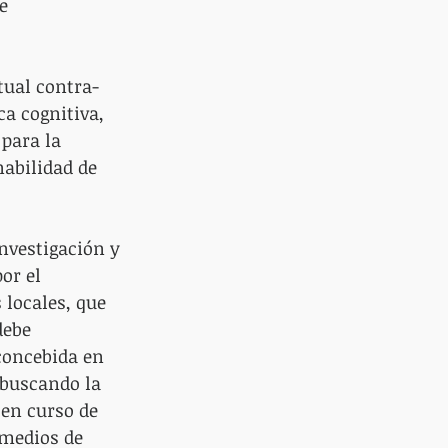
e 
tual contra-
a cognitiva, 
para la 
abilidad de 
investigación y 
or el 
 locales, que 
debe 
concebida en 
 buscando la 
en curso de 
 medios de 