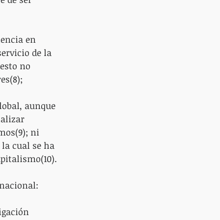
iencia en 
ervicio de la 
esto no 
es(8);
global, aunque 
alizar 
mos(9); ni 
la cual se ha 
pitalismo(10).
 nacional:
igación 