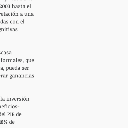
2003 hasta el 
relación a una 
das con el 
nitivas 
scasa 
 formales, que 
a, pueda ser 
erar ganancias 
 la inversión 
neficios-
el PIB de 
18% de 