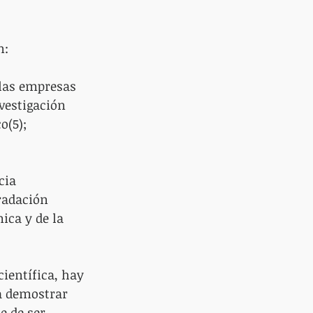
n:
 las empresas 
vestigación 
o(5);
cia 
radación 
ica y de la 
científica, hay 
a demostrar 
e de ser 