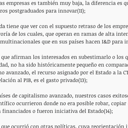
las empresas es también muy baja, la diferencia es qu
ros postgraduados para innovar(11);
ada tiene que ver con el supuesto retraso de los empre
yoría de los cuales, que operan en ramas de alta inte
 multinacionales que en sus países hacen I&D para in
o que afirman los interesados ​​en subestimarlo o los 
idad, no ha sido históricamente pequeño en comparac
o avanzado, el recurso asignado por el Estado a la CTI
ción al PIB, es el gasto privado(13);
aíses de capitalismo avanzado, nuestros casos exitos
ntífico ocurrieron donde no era posible robar, copiar
 financiados o fueron iniciativa del Estado(14);
o que ocurrió con otras políticas, cuya reorientación 