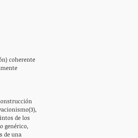
ión) coherente 
amente 
construcción 
vacionismo(3), 
intos de los 
o genérico, 
s de una 