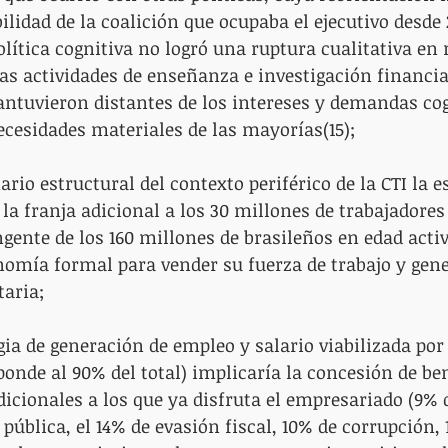
ilidad de la coalición que ocupaba el ejecutivo desde 
olítica cognitiva no logró una ruptura cualitativa en 
las actividades de enseñanza e investigación financia
ntuvieron distantes de los intereses y demandas cog
cesidades materiales de las mayorías(15);
ario estructural del contexto periférico de la CTI la e
 la franja adicional a los 30 millones de trabajadores
ngente de los 160 millones de brasileños en edad activ
onomía formal para vender su fuerza de trabajo y gen
taria;
egia de generación de empleo y salario viabilizada por
ponde al 90% del total) implicaría la concesión de be
adicionales a los que ya disfruta el empresariado (9% d
 pública, el 14% de evasión fiscal, 10% de corrupción, 