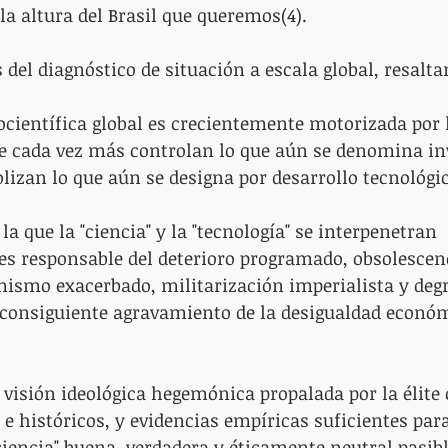
 la altura del Brasil que queremos(4).
 del diagnóstico de situación a escala global, resalta
ocientífica global es crecientemente motorizada por
e cada vez más controlan lo que aún se denomina in
lizan lo que aún se designa por desarrollo tecnológic
la que la "ciencia" y la "tecnología" se interpenetran 
es responsable del deterioro programado, obsolescen
mismo exacerbado, militarización imperialista y deg
 consiguiente agravamiento de la desigualdad económ
a visión ideológica hegemónica propalada por la élite 
e históricos, y evidencias empíricas suficientes par
ciencia" buena, verdadera y éticamente neutral pasibl