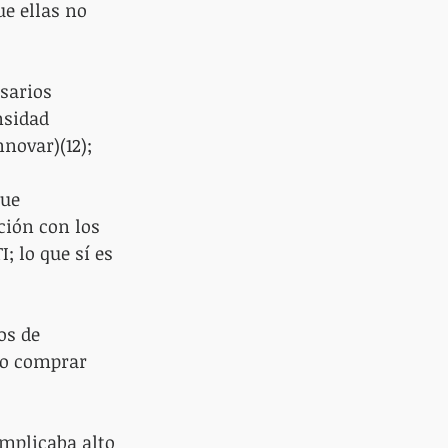
e ellas no 
sarios 
nsidad 
novar)(12);
que 
ión con los 
; lo que sí es 
os de 
 o comprar 
implicaba alto 