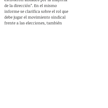
de la dirección”. En el mismo 
informe se clarifica sobre el rol que 
debe jugar el movimiento sindical 
frente a las elecciones, también 
cuestionando el informe de la 
mayoría de la mesa de la CNT 
“se 
plantea claramente en líneas 
generales una salida política electoral 
pretendiendo desviar la lucha de los 
trabajadores y a la vez poner a la CNT 
al servicio de las elecciones. Debemos 
tener claro que la lucha sindical no 
tiene de ninguna manera el límite de 
un acto electoral”
(6). 
De este modo, los once sindicatos 
criticaban la táctica de la mayoría de 
la CNT, de imponer un reflujo a las 