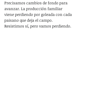
Precisamos cambios de fondo para 
avanzar. La producción familiar 
viene perdiendo por goleada con cada 
paisano que deja el campo. 
Resistimos sí, pero vamos perdiendo. 
Ni ANCAP, ni UTE tienen que ver con 
la sustancia del partido que estamos 
jugando nosotros cuando la mayor 
parte de nuestros compañeros son 
productores ganaderos. Hay que 
recuperar la agenda histórica de 
Comisión Nacional de Fomento 
Rural, su fuerza instituyente para 
crear el INC reivindicando la función 
social de la tierra, el derecho natural 
de los orientales a poblarla y 
trabajarla, hay que recordar la deuda 
histórica con el viejo Artigas y su 
reglamento de tierras, la audacia del 