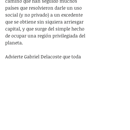
camino que han seguido muchos 
países que resolvieron darle un uso 
social (y no privado) a un excedente 
que se obtiene sin siquiera arriesgar 
capital, y que surge del simple hecho 
de ocupar una región privilegiada del 
planeta.
Advierte Gabriel Delacoste que toda 
acusación de “sesentismo” es 
siempre una amenaza de retorno al 
“setentismo”. No se trata de una 
amenaza a subestimar. 
Desgraciadamente por estos días no 
faltan las expresiones sociales, 
mediáticas y políticas de sombría 
nostalgia represiva. Ninguna 
concesión a los trasnochados 
setentistas que por las malas o por 