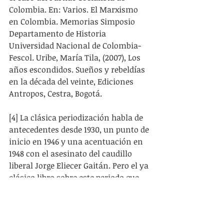
Colombia. En: Varios. El Marxismo 
en Colombia. Memorias Simposio 
Departamento de Historia 
Universidad Nacional de Colombia-
Fescol. Uribe, María Tila, (2007), Los 
años escondidos. Sueños y rebeldías 
en la década del veinte, Ediciones 
Antropos, Cestra, Bogotá.
[4] La clásica periodización habla de 
antecedentes desde 1930, un punto de 
inicio en 1946 y una acentuación en 
1948 con el asesinato del caudillo 
liberal Jorge Eliecer Gaitán. Pero el ya 
clásico libro sobre este periodo que 
cito a continuación, muestra los 
antecedentes que tuvieron lugar en 
los años 30 y 40 a partir de 