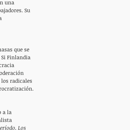
n una 
ajadores. Su 
a 
masas que se 
Si Finlandia 
cracia 
oderación 
los radicales 
rocratización.
 a la 
lista 
eríodo. Los 