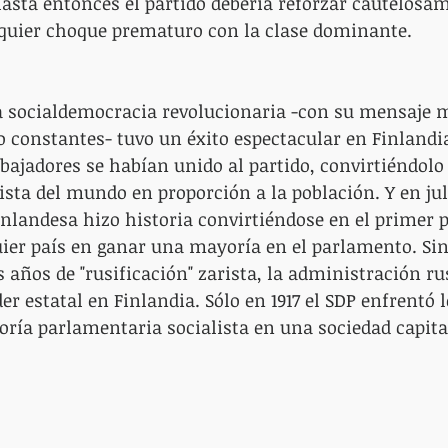
 hasta entonces el partido debería reforzar cautelosa
ualquier choque prematuro con la clase dominante.
la socialdemocracia revolucionaria -con su mensaje m
 constantes- tuvo un éxito espectacular en Finlandia.
bajadores se habían unido al partido, convirtiéndolo
sta del mundo en proporción a la población. Y en juli
nlandesa hizo historia convirtiéndose en el primer p
uier país en ganar una mayoría en el parlamento. Si
s años de "rusificación" zarista, la administración r
r estatal en Finlandia. Sólo en 1917 el SDP enfrentó l
ía parlamentaria socialista en una sociedad capital