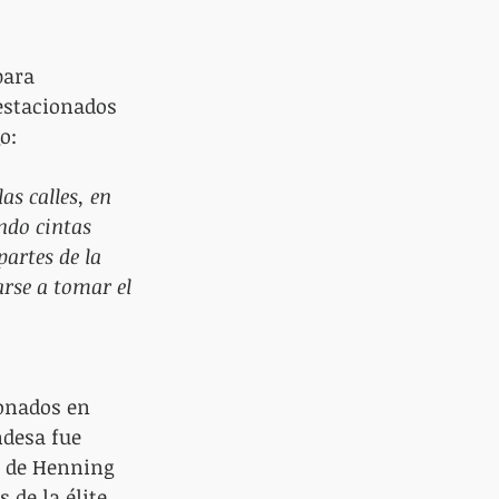
para 
estacionados 
o: 
s calles, en 
ndo cintas 
artes de la 
rse a tomar el 
onados en 
ndesa fue 
8 de Henning 
de la élite 