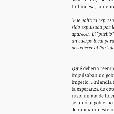
finlandesa, lamentó
"Fue política expres
sido expulsada por l
aparecer. El "pueblo"
un cuerpo local par
pertenecer al Partid
¿Qué debería reempl
impulsaban un gobie
imperio, Finlandia 
la esperanza de ob
ruso, un ala de líd
se unió al gobierno 
denunciaron este mo