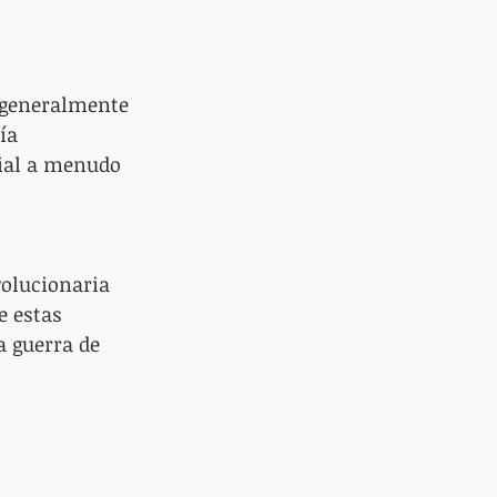
o generalmente 
ía 
ial a menudo 
volucionaria 
 estas 
a guerra de 