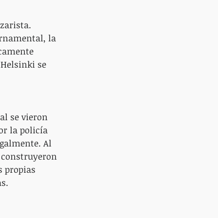
zarista. 
rnamental, la 
icamente 
 Helsinki se 
al se vieron 
r la policía 
egalmente. Al 
, construyeron 
s propias 
as.