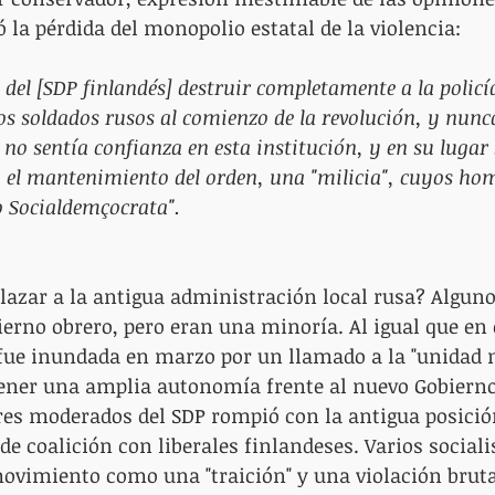
 la pérdida del monopolio estatal de la violencia:
a del [SDP finlandés] destruir completamente a la policí
os soldados rusos al comienzo de la revolución, y nunca
 no sentía confianza en esta institución, y en su lugar 
a el mantenimiento del orden, una "milicia", cuyos ho
o Socialdemçocrata".
azar a la antigua administración local rusa? Alguno
rno obrero, pero eran una minoría. Al igual que en e
fue inundada en marzo por un llamado a la "unidad n
tener una amplia autonomía frente al nuevo Gobierno
eres moderados del SDP rompió con la antigua posición
de coalición con liberales finlandeses. Varios sociali
vimiento como una "traición" y una violación brutal