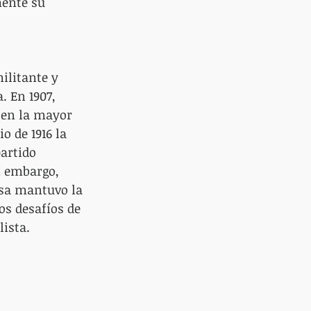
mente su 
ilitante y 
 En 1907, 
 en la mayor 
o de 1916 la 
artido 
n embargo, 
usa mantuvo la 
os desafíos de 
ista.