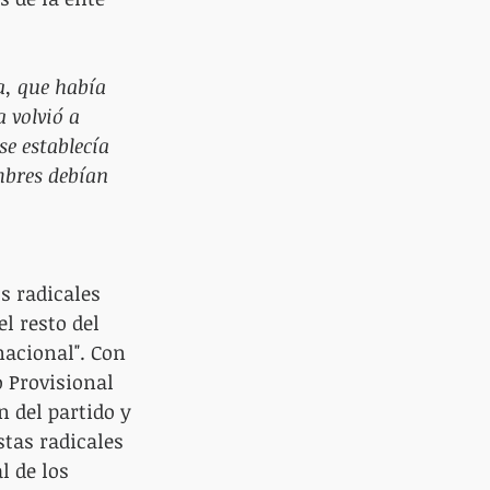
a, que había 
 volvió a 
se establecía 
mbres debían 
s radicales 
l resto del 
acional". Con 
 Provisional 
 del partido y 
stas radicales 
 de los 