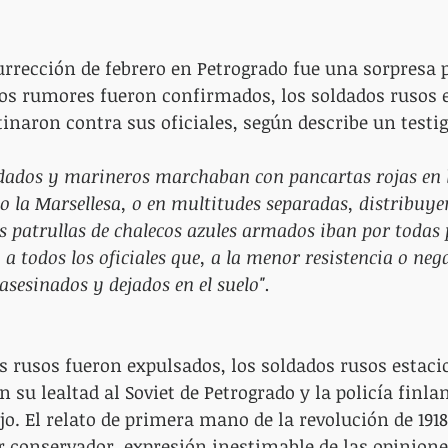
surrección de febrero en Petrogrado fue una sorpresa 
los rumores fueron confirmados, los soldados rusos 
inaron contra sus oficiales, según describe un testig
dados y marineros marchaban con pancartas rojas en la
o la Marsellesa, o en multitudes separadas, distribuye
s patrullas de chalecos azules armados iban por todas p
 todos los oficiales que, a la menor resistencia o nega
sesinados y dejados en el suelo".
 rusos fueron expulsados, los soldados rusos estaci
 su lealtad al Soviet de Petrogrado y la policía finla
jo. El relato de primera mano de la revolución de 191
r conservador, expresión inestimable de las opiniones 