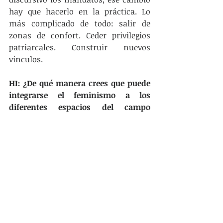
hay que hacerlo en la práctica. Lo 
más complicado de todo: salir de 
zonas de confort. Ceder privilegios 
patriarcales. Construir nuevos 
vínculos.
HI: ¿De qué manera crees que puede 
integrarse el feminismo a los 
diferentes espacios del campo 
popular que históricamente han 
despreciado sus demandas?
AC:
 Lo que pasa que es preocupante 
que el feminismo, en tanto sistema 
de pensamiento, forma de ver y 
actuar en la vida, quede relegado a un 
“área”, departamento, secretaría, 
grupo. Eso no es integrar el 