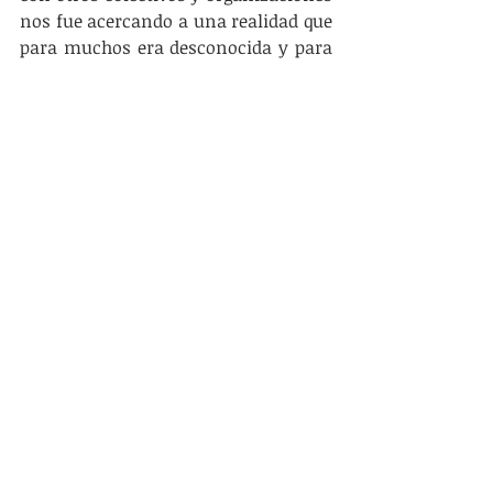
nos fue acercando a una realidad que 
para muchos era desconocida y para 
otros más cercana, ya que muchos de 
nosotros venimos del interior. Esta 
necesidad ética y política de pensar la 
realidad, actuar en ella con el objetivo 
de construir un futuro, es la base del 
vínculo con trabajadores, docentes, 
cooperativas de trabajo, entre otras 
organizaciones.
Esto se ha materializado en algunas 
actividades concretas como la 
participación en varios encuentros 
con trabajadores/as de Bella Unión, 
en donde hemos trabajado con 
distintas cooperativas como la 
cooperativa “Raúl Sendic”, la “Helios 