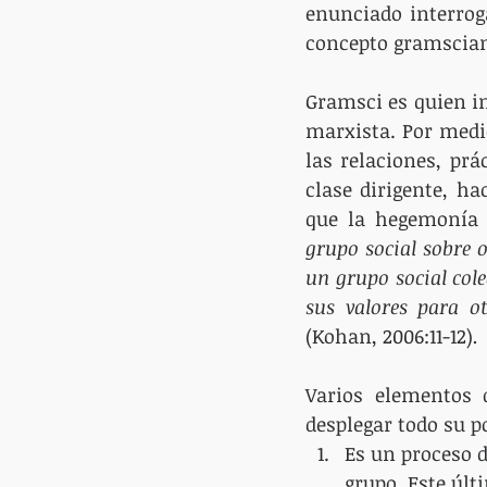
enunciado interrog
concepto gramscia
Gramsci es quien in
marxista. Por medi
las relaciones, pr
clase dirigente, ha
que la hegemonía 
grupo social sobre o
un grupo social cole
(Kohan, 2006:11-12)
.
Varios elementos d
desplegar todo su po
Es un proceso d
grupo. Este últ