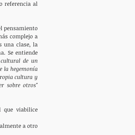
 referencia al 
el pensamiento 
ás complejo a 
 una clase, la 
a. Se entiende 
cultural de un 
de la hegemonía 
ropia cultura y 
sus valores para otros, permitiéndole, de esta manera, ejercer un poder sobre otros" 
que viabilice 
almente a otro 