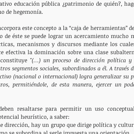
ativo educación pública ¿patrimonio de quién?, hago
no de hegemonía.
corpora este concepto a la “caja de herramientas” d
o de éste se puede lograr un acercamiento mucho m
ácticas, mecanismos y discursos mediante los cuales
ce efectiva la dominación sobre una clase subaltern
constituye 
"(…) un proceso de dirección política y 
tros segmentos sociales, subordinados a él. A través 
ctivo (nacional o internacional) logra generalizar su p
eben resaltarse para permitir un uso conceptual 
tencial heurístico, a saber: 
e dirección, hay un grupo que dirige política y cultur
imo se subordina al serle impuesta una orientación.  