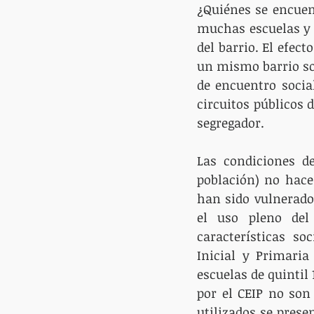
¿Quiénes se encuen
muchas escuelas y l
del barrio. El efect
un mismo barrio son
de encuentro social
circuitos públicos 
segregador.
Las condiciones de
población) no hace
han sido vulnerados
el uso pleno del
características so
Inicial y Primaria
escuelas de quintil 
por el CEIP no son 
utilizados se pres