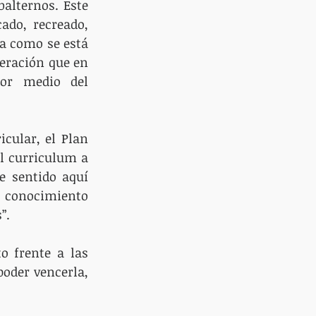
alternos. Este 
do, recreado, 
a como se está 
eración que en 
por medio del 
cular, el Plan 
l curriculum a 
 sentido aquí 
 conocimiento 
”.
o frente a las 
oder vencerla, 