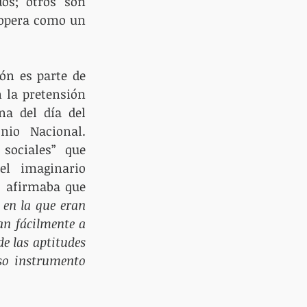
os; otros son 
 opera como un 
ón es parte de 
 la pretensión 
a del día del 
nio Nacional. 
sociales” que 
l imaginario 
vareliano, a la luz del 2016 se ve seriamente cuestionada, ese discurso afirmaba que 
en la que eran 
n fácilmente a 
e las aptitudes 
so instrumento 