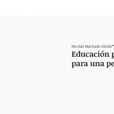
HEMISFERIO
IZQUIERDO
Nicolás Machado Güida**
Educación p
para una p