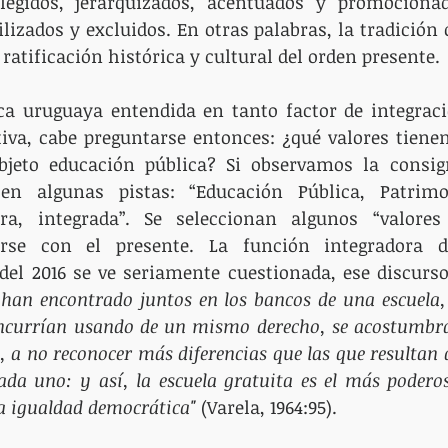
legidos, jerarquizados, acentuados y promocionad
ilizados y excluidos. En otras palabras, la tradición
atificación histórica y cultural del orden presente.
ca uruguaya entendida en tanto factor de integraci
tiva, cabe preguntarse entonces: ¿qué valores tienen
bjeto educación pública? Si observamos la consign
en algunas pistas: “Educación Pública, Patrimo
ora, integrada”. Se seleccionan algunos “valores 
rse con el presente. La función integradora de
 han encontrado juntos en los bancos de una escuela, 
oncurrían usando de un mismo derecho, se acostumbra
, a no reconocer más diferencias que las que resultan d
cada uno: y así, la escuela gratuita es el más podero
la igualdad democrática"
 (Varela, 1964:95).