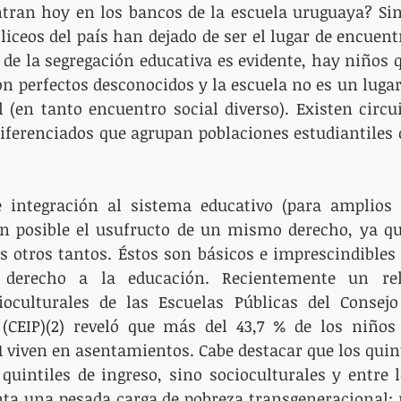
tran hoy en los bancos de la escuela uruguaya? Sin
iceos del país han dejado de ser el lugar de encuentr
o de la segregación educativa es evidente, hay niños 
 perfectos desconocidos y la escuela no es un lugar
 (en tanto encuentro social diverso). Existen circui
diferenciados que agrupan poblaciones estudiantiles c
 integración al sistema educativo (para amplios s
n posible el usufructo de un mismo derecho, ya qu
 otros tantos. Éstos son básicos e imprescindibles p
 derecho a la educación. Recientemente un rel
cioculturales de las Escuelas Públicas del Consejo
 (CEIP)(2) reveló que más del 43,7 % de los niños 
1 viven en asentamientos. Cabe destacar que los quint
quintiles de ingreso, sino socioculturales y entre l
enta una pesada carga de pobreza transgeneracional: