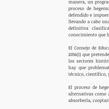
manera, un program
proceso de hegemo
defendido e impuest
llevando a cabo una
definitiva clasifi
conocimiento que le
El Consejo de Educ
2016(1) que preten
los sectores histó
hay que problemati
técnico, científico,
El proceso de hege
alternativas como a
absorberla, cooptarl