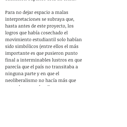
Para no dejar espacio a malas 
interpretaciones se subraya que, 
hasta antes de este proyecto, los 
logros que había cosechado el 
movimiento estudiantil solo habían 
sido simbólicos (entre ellos el más 
importante es que pusieron punto 
final a interminables lustros en que 
parecía que el país no transitaba a 
ninguna parte y en que el 
neoliberalismo no hacía más que 
agrandarse, profundizarse, 
afianzarse). Ahora, no obstante, se 
abre un escenario cualitativamente 
diferente pues hay un Proyecto de 
Reforma a la Educación Superior que 
se puede leer como una declaración 