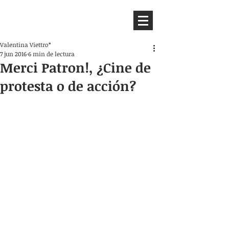
HEMISFERIO
IZQUIERDO
Valentina Viettro*
7 jun 2016
6 min de lectura
Merci Patron!, ¿Cine de
protesta o de acción?