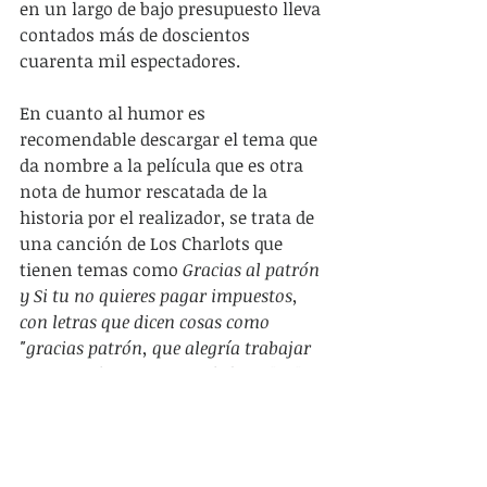
en un largo de bajo presupuesto lleva 
contados más de doscientos 
cuarenta mil espectadores.
En cuanto al humor es 
recomendable descargar el tema que 
da nombre a la película que es otra 
nota de humor rescatada de la 
historia por el realizador, se trata de 
una canción de Los Charlots que 
tienen temas como 
Gracias al patrón 
y Si tu no quieres pagar impuestos, 
con letras que dicen cosas como 
"gracias patrón, que alegría trabajar 
para usted, es una cosa de locos" o "si 
no quieres pagar impuestos esconde 
tu piano, tu banjo y tu trompeta...".
Claramente Ruffin persigue un fin 