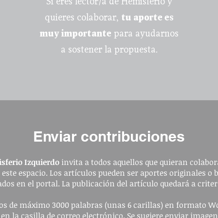
Si eres lector/a de Hemisferio y
quieres colaborar,
tu aporte es
muy importante
para ayudarnos
a sostener la propuesta.
Enviar contribuciones
sferio Izquierdo
invita a todos aquellos que quieran colabora
a este espacio. Los artículos pueden ser aportes originales o 
dos en el portal. La publicación del artículo quedará a criter
ulos de máximo 3000 palabras (unas 6 carillas) en formato W
 en la casilla de correo electrónico. Se sugiere enviar image