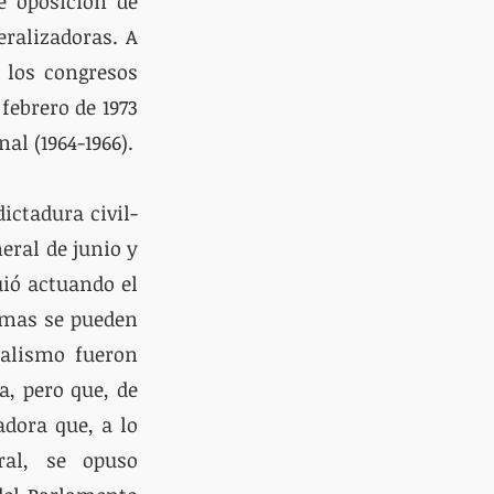
e oposición de 
ralizadoras. A 
 los congresos 
febrero de 1973 
la decisión de ir a la huelga general tomada durante el proceso fundacional (1964-1966). 
ictadura civil-
ral de junio y 
ió actuando el 
smas se pueden 
calismo fueron 
, pero que, de 
dora que, a lo 
al, se opuso 