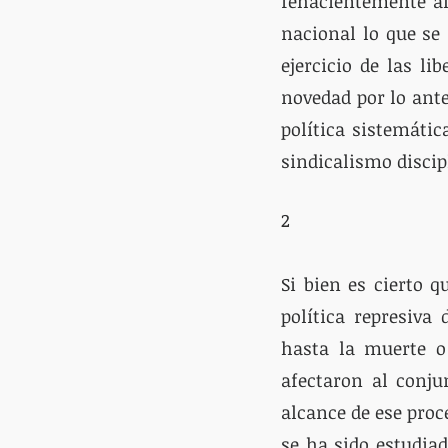
fehacientemente al
nacional lo que se
ejercicio de las li
novedad por lo ante
política sistemátic
sindicalismo discipl
2
Si bien es cierto q
política represiva 
hasta la muerte o 
afectaron al conju
alcance de ese proc
se ha sido estudiad