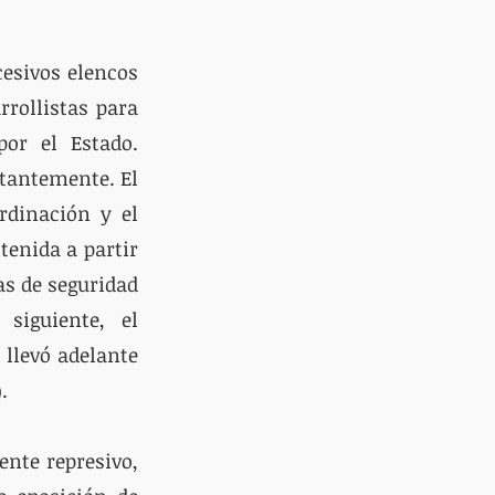
esivos elencos 
rollistas para 
or el Estado. 
tantemente. El 
dinación y el 
enida a partir 
s de seguridad 
iguiente, el 
llevó adelante 
. 
nte represivo, 