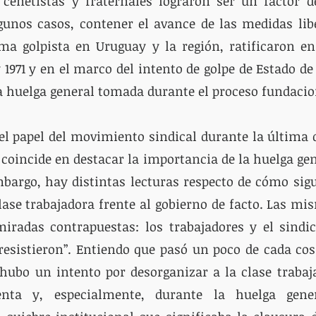
 cenetistas y fraternales lograron ser un factor d
gunos casos, contener el avance de las medidas libe
ima golpista en Uruguay y la región, ratificaron en
 1971 y en el marco del intento de golpe de Estado de 
 el papel del movimiento sindical durante la última d
coincide en destacar la importancia de la huelga gene
embargo, hay distintas lecturas respecto de cómo sigu
lase trabajadora frente al gobierno de facto. Las mi
miradas contrapuestas: los trabajadores y el sindi
resistieron”. Entiendo que pasó un poco de cada cosa
hubo un intento por desorganizar a la clase trabaja
enta y, especialmente, durante la huelga gener