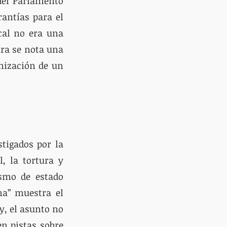
del Parlamento 
antías para el 
cal no era una 
ra se nota una 
nización de un 
tigados por la 
, la tortura y 
smo de estado 
na” muestra el 
, el asunto no 
n pistas sobre 