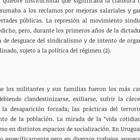
 quiebre institucional que significaba la clausura 
 sumaba a los reclamos por mejoras salariales y gar
bertades públicas. La represión al movimiento sindi
dicho, pero, durante los primeros años de la dictadu
a de desguace del sindicalismo y de intento de orga
inado, sujeto a la política del régimen (2). 
ue los militantes y sus familias fueron los más cas
debiendo clandestinizarse, exiliarse, sufrir la cárcel
la desaparición forzada; las prácticas del terrori
nto de la población. La mirada de la “vida cotidia
eso en distintos espacios de socialización. En Uruguay
o específicamente pero en diversos trabajos aparece