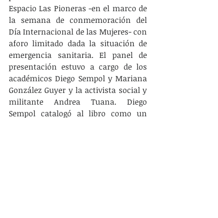
Espacio Las Pioneras -en el marco de 
la semana de conmemoración del 
Día Internacional de las Mujeres- con 
aforo limitado dada la situación de 
emergencia sanitaria. El panel de 
presentación estuvo a cargo de los 
académicos Diego Sempol y Mariana 
González Guyer y la activista social y 
militante Andrea Tuana. Diego 
Sempol catalogó al libro como un 
“artefacto académico y político
” que 
trata de reconstruir los procesos de 
desnaturalización de la violencia y 
que evidencia la potencia de la 
Historia Política desde el enfoque 
cultural. Mariana González lo calificó 
como un imprescindible para el 
estudio, difusión y consulta de los 