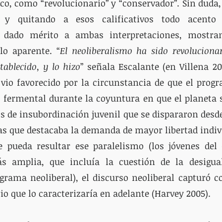
o, como “revolucionario” y “conservador”. Sin duda, 
, y quitando a esos calificativos todo acento v
 dado mérito a ambas interpretaciones, mostran
lo aparente. “
El neoliberalismo ha sido revolucionar
tablecido, y lo hizo
” señala Escalante (en Villena 201
 vio favorecido por la circunstancia de que el progr
 fermental durante la coyuntura en que el planeta s
 de insubordinación juvenil que se dispararon desde 
as que destacaba la demanda de mayor libertad indivi
e pueda resultar ese paralelismo (los jóvenes del 
amplia, que incluía la cuestión de la desigual
ograma neoliberal), el discurso neoliberal capturó 
io que lo caracterizaría en adelante (Harvey 2005).