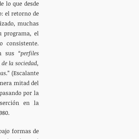
e lo que desde 
 el retorno de 
izado, muchas 
u programa, el 
 consistente. 
n sus
 “perfiles 
de la sociedad, 
eas
.” (Escalante 
mera mitad del 
 pasando por la 
serción en la 
980.
bajo formas de 