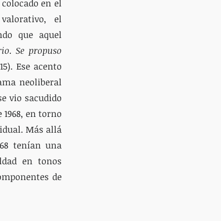
colocado en el 
alorativo, el 
do que aquel 
io. Se propuso 
5). Ese acento 
ama neoliberal 
e vio sacudido 
1968, en torno 
dual. Más allá 
68 tenían una 
dad en tonos 
componentes de 