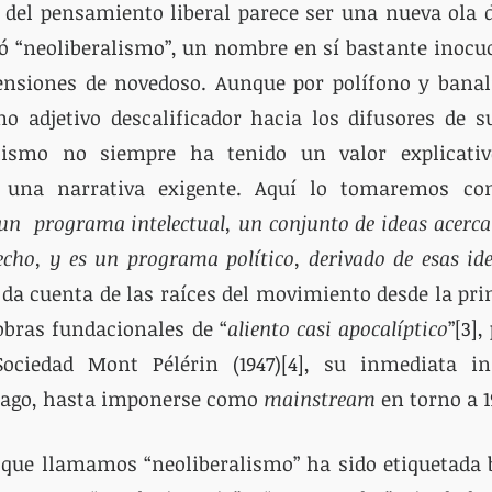
 del pensamiento liberal parece ser una nueva ola d
ó “neoliberalismo”, un nombre en sí bastante inocuo:
tensiones de novedoso. Aunque por polífono y banal
mo adjetivo descalificador hacia los difusores de s
lismo no siempre ha tenido un valor explicativo
a una narrativa exigente. Aquí lo tomaremos co
un  programa intelectual, un conjunto de ideas acerca 
echo, y es un programa político, derivado de esas id
or da cuenta de las raíces del movimiento desde la pri
 obras fundacionales de “
aliento casi apocalíptico
”[3],
ociedad Mont Pélérin (1947)[4], su inmediata in
cago, hasta imponerse como 
mainstream
 en torno a 1
a que llamamos “neoliberalismo” ha sido etiquetada 