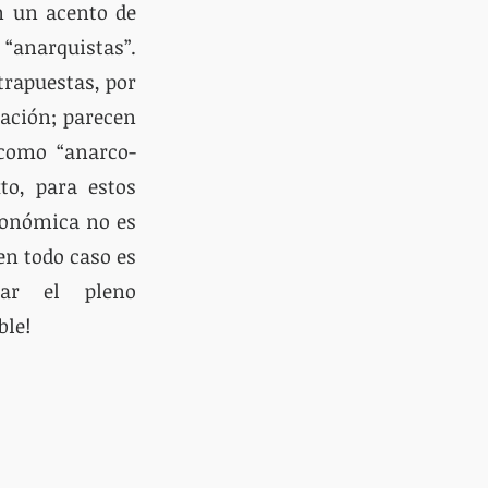
n un acento de 
“anarquistas”.  
rapuestas, por 
ación; parecen 
como “anarco-
to, para estos 
conómica no es 
en todo caso es 
ar el pleno 
ble!