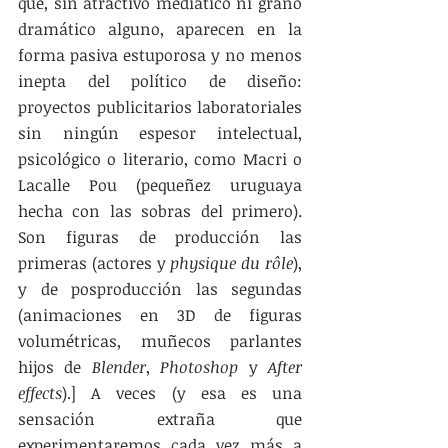
que, sin atractivo mediático ni grano 
dramático alguno, aparecen en la 
forma pasiva estuporosa y no menos 
inepta del político de diseño: 
proyectos publicitarios laboratoriales 
sin ningún espesor intelectual, 
psicológico o literario, como Macri o 
Lacalle Pou (pequeñez uruguaya 
hecha con las sobras del primero). 
Son figuras de producción las 
primeras (actores y 
physique du rôle
), 
y de posproducción las segundas 
(animaciones en 3D de figuras 
volumétricas, muñecos parlantes 
hijos de 
Blender
, 
Photoshop
 y 
After 
effects
).] A veces (y esa es una 
sensación extraña que 
experimentaremos cada vez más a 