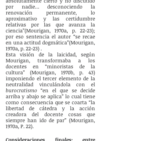
absolutamente cierto y no discutido 
por nadie… desconociendo la 
renovación permanente, lo 
aproximativo y las certidumbre 
relativas por las que avanza la 
ciencia”(Mourigan, 1970a, p. 22-23); 
por eso sentencia el autor “se recae 
en una actitud dogmática”(Mourigan, 
1970a, p. 22-23) .
Esta visión de la laicidad, según 
Mourigan, transformaba a los 
docentes en “minoristas de la 
cultura” (Mourigan, 1970b, p. 43) 
imponiendo el tercer elemento de la 
neutralidad vinculándola con el 
burocratismo
 “en el que se decide 
arriba y abajo se aplica” lo cual tiene 
como consecuencia que se coarta “la 
libertad de cátedra y la acción 
creadora del docente cosas que 
siempre han ido de par” (Mourigan, 
1970a, P. 22).
Consideraciones finales: entre 