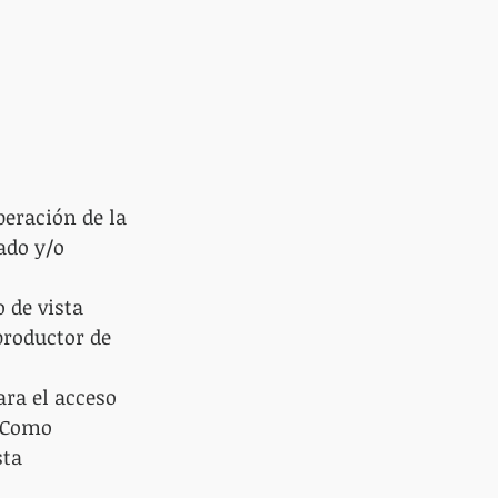
peración de la 
ado y/o 
 de vista 
productor de 
ara el acceso 
 Como 
ta 