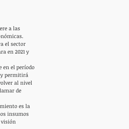
re a las 
conómicas.
a el sector 
ra en 2021 y 
e en el período 
y permitirá 
olver al nivel 
lamar de 
miento es la 
tros insumos 
 visión 