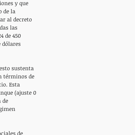
iones y que 
 de la 
ar al decreto 
das las 
4 de 450 
 dólares 
uesto sustenta 
n términos de 
io. Esta 
nque (ajuste 0 
 de 
égimen 
ciales de 