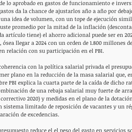
 de lo aprobado en gastos de funcionamiento e invers
stos da la chance de ajustarlos año a año por debajo
r una idea de volumen, con un tope de ejecución simil
juste promedio por la mitad de la inflación (desconta
a artículo tiene) el ahorro adicional puede ser en 202
, ósea llegar a 2024 con un orden de 1.800 millones de
n relación con su participación en el PBI.
coherencia con la política salarial privada el presup
mer plano en la reducción de la masa salarial que, e
bre PBI explica la cuarta parte de la caída de dicho rat
mbinación de una rebaja salarial muy fuerte de arra
 correctivo 2020) y medidas en el plano de la dotación
n sistema limitado de reposición de vacantes y un r
laración de excedencias.
presupuesto reduce el el peso del gasto en servicios so