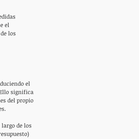
edidas 
e el 
de los 
duciendo el 
llo significa 
es del propio 
es.
largo de los 
resupuesto) 