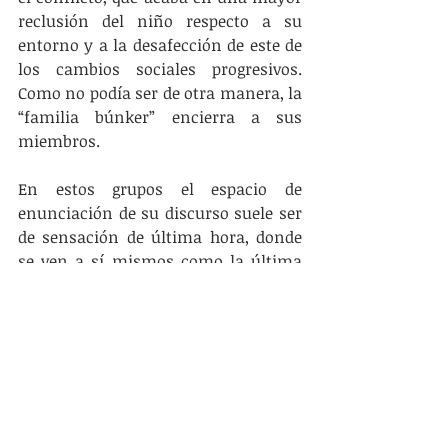
reclusión del niño respecto a su 
entorno y a la desafección de este de 
los cambios sociales progresivos. 
Como no podía ser de otra manera, la 
“familia búnker” encierra a sus 
miembros.
En estos grupos el espacio de 
enunciación de su discurso suele ser 
de sensación de última hora, donde 
se ven a sí mismos como la última 
barrera antes de la degeneración 
completa del cuerpo social. Hay una 
razón mesiánica, se perciben al borde 
del apocalipsis y ellos son la última 
frontera ante la pérdida absoluta de 
valores. Hay miedo y una sensación 
de todo o nada que los vuelve 