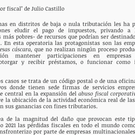
or fiscal" de Julio Castillo
as en distritos de baja o nula tributación les ha p
iones eludir el pago de impuestos, privando a 
 más pobres- de recursos que podrían ser destinados
. En esta operatoria las protagonistas son las emp
esas cáscara
, que no realizan ningún proceso produc
ión mantener participaciones en empresas 
, otorgar y recibir préstamos, o funcionar como i
s casos se trata de un código postal o de una oficina
ivos donde tienen sede firmas de servicios empresa
e central en la expansión del 
abuso fiscal corporati
re la ubicación de la actividad económica real de las
n sus ganancias con fines tributarios.
a de la magnitud del daño que provocan este tipo
ño 2021 las pérdidas fiscales en todo el mundo com
ansfronterizo por parte de empresas multinacionales