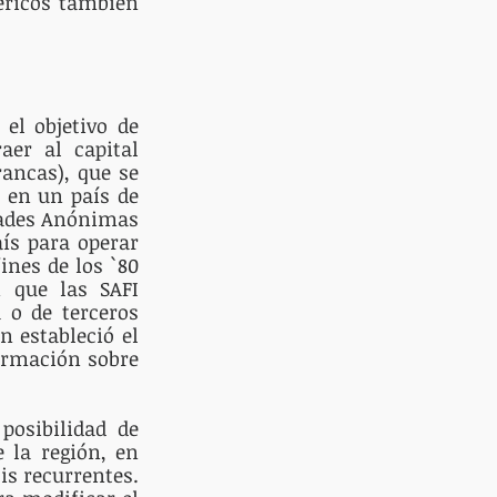
éricos también 
l objetivo de 
er al capital 
ancas), que se 
 en un país de 
dades Anónimas 
ís para operar 
nes de los `80 
 que las SAFI 
 o de terceros 
 estableció el 
ormación sobre 
osibilidad de 
 la región, en 
s recurrentes. 