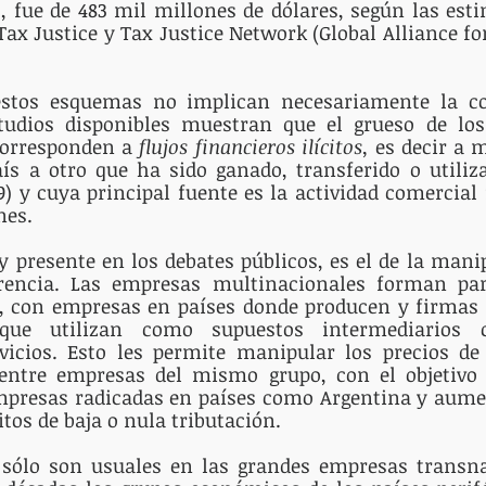
, fue de 483 mil millones de dólares, según las esti
Tax Justice y Tax Justice Network (Global Alliance for
 estos esquemas no implican necesariamente la c
studios disponibles muestran que el grueso de los 
corresponden a 
flujos financieros ilícitos, 
es decir a 
ís a otro que ha sido ganado, transferido o utiliz
 9) y cuya principal fuente es la actividad comercial
es. 
presente en los debates públicos, es el de la manip
erencia. Las empresas multinacionales forman par
 con empresas en países donde producen y firmas en
 que utilizan como supuestos intermediarios c
vicios. Esto les permite manipular los precios de
- entre empresas del mismo grupo, con el objetivo 
mpresas radicadas en países como Argentina y aumen
tos de baja o nula tributación. 
 sólo son usuales en las grandes empresas transnac