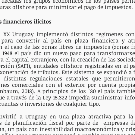
 décadas los grupos económicos de los países perif
uras offshore para minimizar el pago de impuestos. 
 financieros ilícitos
lo XX Uruguay implementó distintos regímenes con e
para convertir al país en plaza financiera y atra
 el caso de las zonas libres de impuestos (zonas fr
n 1948 el país dio un nuevo paso para transformarse
ra el capital extranjero, con la creación de las Socie
rsión (SAFI), entidades offshore registradas en el pa
exoneración de tributos. Este sistema se expandió a fi
distintas regulaciones estatales que permitieron
ones comerciales con el exterior por cuenta propia
nbaum, 2018). A principios de los `80 el país también
ue a través de la Ley 15.322 impedía suministrar inf
 cuentas o inversiones de cualquier tipo.
virtió a Uruguay en una plaza atractiva para la p
 de planificación fiscal por parte de  empresas de
na, un país con inestabilidad macroeconómica y crisi