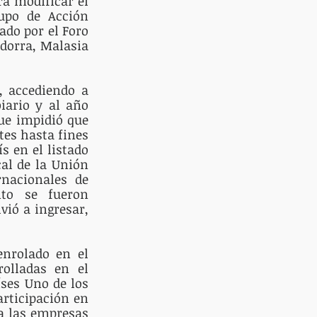
a modificar el 
upo de Acción 
ado por el Foro 
dorra, Malasia 
, accediendo a 
iario y al año 
ue impidió que 
es hasta fines 
 en el listado 
al de la Unión 
nacionales de 
to se fueron 
ió a ingresar, 
enrolado en el 
olladas en el 
ses Uno de los 
rticipación en 
 a las empresas 