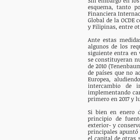
Sin embargo en los
esquema, tanto po
Financiera Internaci
Global de la OCDE 
y Filipinas, entre ot
Ante estas medidas
algunos de los req
siguiente entra en 
se constituyeran nu
de 2010 (Tenenbaum,
de países que no ad
Europea, aludiend
intercambio de i
implementando cambi
primero en 2017 y l
Si bien en enero d
principio de fuent
exterior- y conserv
principales apuntó 
el capital de otras 