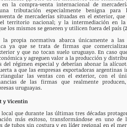
 en la compra-venta internacional de mercadería
 una tributación especialmente benigna para la
aventa de mercaderías situadas en el exterior, que
el territorio nacional; y la intermediación en la 
ue los mismos se generen y utilicen fuera del país (2
e la propia normativa abarca únicamente a las 
ca ya que se trata de firmas que comercializan
xterior y que no tocan suelo uruguayo. En caso que
onómica y agreguen valor a la producción y distribu
 del régimen especial y deberían abonar la alícuota
puerta a que las empresas exportadoras argentinas i
iangular las ventas con el exterior, con el únic
ancias de las firmas que realmente producen, t
presas uruguayas.
t y Vicentin
 local que durante las últimas tres décadas protagon
zación más exitoso, transformándose en uno de lo
s de tubos sin costura y en líder regional en el mer