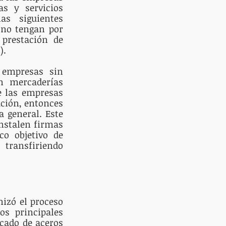
s y servicios 
s siguientes 
 no tengan por 
prestación de 
). 
empresas sin 
 mercaderías 
 las empresas 
ción, entonces 
 general. Este 
nstalen firmas 
o objetivo de 
ransfiriendo 
izó el proceso 
s principales 
cado de aceros 