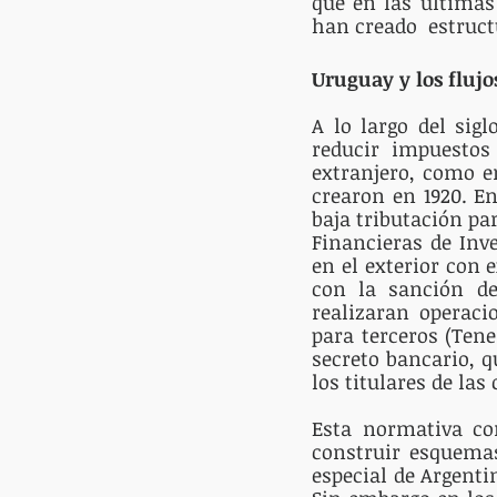
que en las últimas
han creado  estruct
Uruguay y los flujos
A lo largo del sig
reducir impuestos 
extranjero, como en
crearon en 1920. E
baja tributación pa
Financieras de Inve
en el exterior con 
con la sanción de 
realizaran operaci
para terceros (Tene
secreto bancario, q
los titulares de las
Esta normativa con
construir esquemas
especial de Argenti