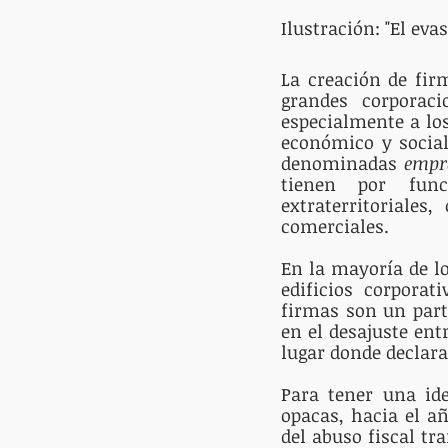
Ilustración: "El evas
La creación de firm
grandes corporac
especialmente a los
económico y social
denominadas 
empr
tienen por func
extraterritoriales
comerciales.  
En la mayoría de lo
edificios corporat
firmas son un part
en el desajuste ent
lugar donde declara
Para tener una ide
opacas, hacia el a
del abuso fiscal tr