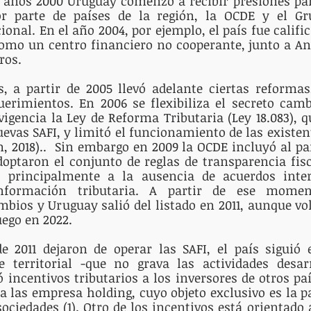
 años 2000 Uruguay comenzó a recibir presiones par
r parte de países de la región, la OCDE y el Gr
onal. En el año 2004, por ejemplo, el país fue calific
como un centro financiero no cooperante, junto a An
ros. 
, a partir de 2005 llevó adelante ciertas reformas
uerimientos. En 2006 se flexibiliza el secreto camb
vigencia la Ley de Reforma Tributaria (Ley 18.083), q
evas SAFI, y limitó el funcionamiento de las existent
 2018)..  Sin embargo en 2009 la OCDE incluyó al país
optaron el conjunto de reglas de transparencia fisc
o principalmente a la ausencia de acuerdos inter
nformación tributaria. A partir de ese momen
os y Uruguay salió del listado en 2011, aunque volv
uego en 2022.
e 2011 dejaron de operar las SAFI, el país siguió 
e territorial -que no grava las actividades desarr
ó incentivos tributarios a los inversores de otros paí
a las empresa holding, cuyo objeto exclusivo es la pa
sociedades (1). Otro de los incentivos está orientado