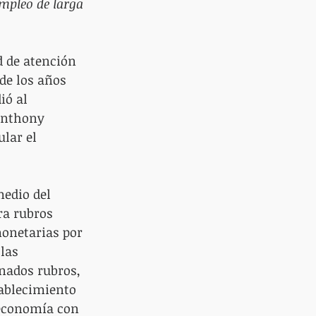
empleo de larga 
 de atención 
e los años 
ó al 
 Anthony 
lar el 
medio del 
ra rubros 
onetarias por 
las 
nados rubros, 
ablecimiento 
economía con 