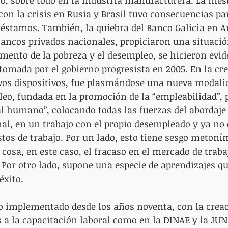
jo, sobre todo en la industria manufacturera. La ines
con la crisis en Rusia y Brasil tuvo consecuencias par
éstamos. También, la quiebra del Banco Galicia en A
ancos privados nacionales, propiciaron una situació
mento de la pobreza y el desempleo, se hicieron evid
tomada por el gobierno progresista en 2005. En la cre
vos dispositivos, fue plasmándose una nueva modali
eo, fundada en la promoción de la “empleabilidad”, pa
l humano”, colocando todas las fuerzas del abordaje 
nal, en un trabajo con el propio desempleado y ya no 
stos de trabajo. Por un lado, esto tiene sesgo metoní
 cosa, en este caso, el fracaso en el mercado de trab
 Por otro lado, supone una especie de aprendizajes que
́xito. 
do implementado desde los años noventa, con la creac
a la capacitación laboral como en la DINAE y la JUN