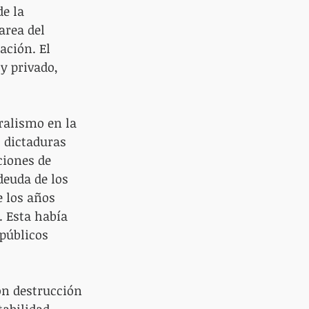
e la 
area del 
ción. El 
y privado, 
 
ralismo en la 
s dictaduras 
ciones de 
deuda de los 
 los años 
 Esta había 
públicos 
n destrucción 