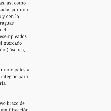
s, así como 
zados por una 
 y con la 
araguas 
del 
 desempleados 
el mercado 
n (jóvenes, 
 municipales y 
rategias para 
ria 
evo brazo de 
una Dirección 