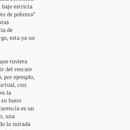
 bajo estricta 
to de pobreza” 
stas 
ia de 
go, esta ya no 
 que tuviera 
ir del rescate 
, por ejemplo, 
ctual, con 
on la 
 su fuero 
carencia es un 
o, una 
do la mirada 