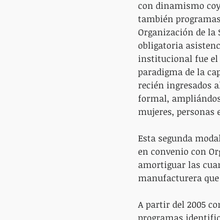
con dinamismo coyun
también programas 
Organización de la 
obligatoria asisten
institucional fue e
paradigma de la cap
recién ingresados 
formal, ampliándose
mujeres, personas e
Esta segunda modali
en convenio con Or
amortiguar las cuan
manufacturera que 
A partir del 2005 c
programas identific