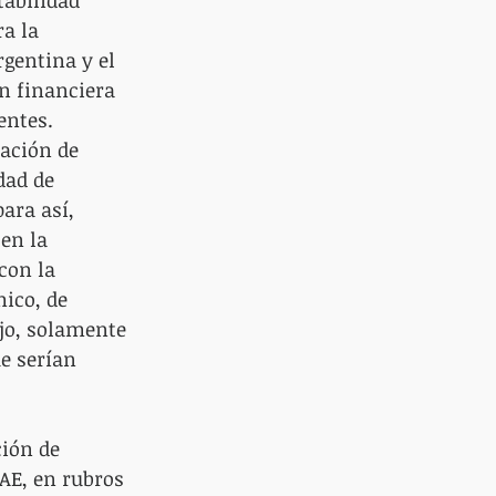
tabilidad 
a la 
rgentina y el 
n financiera 
entes. 
ación de 
dad de 
ra así, 
en la 
con la 
mico, de 
ajo, solamente 
 serían 
ión de 
AE, en rubros 