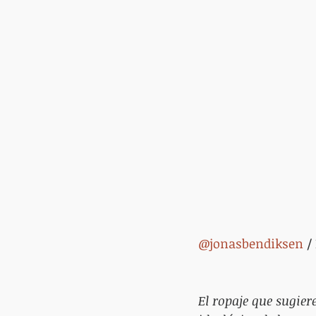
@jonasbendiksen
 
El ropaje que sugier