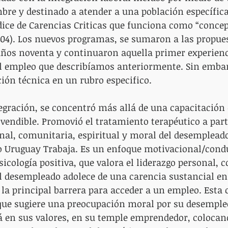
re y destinado a atender a una población específica
́ndice de Carencias Criticas que funciona como “concep
04). Los nuevos programas, se sumaron a las propue
años noventa y continuaron aquella primer experienc
el empleo que describíamos anteriormente. Sin embar
ión técnica en un rubro especifico. 
gración, se concentró más allá de una capacitación
vendible. Promovió el tratamiento terapéutico a part
nal, comunitaria, espiritual y moral del desempleado
 Uruguay Trabaja. Es un enfoque motivacional/condu
icología positiva, que valora el liderazgo personal, c
el desempleado adolece de una carencia sustancial en
s la principal barrera para acceder a un empleo. Esta 
que sugiere una preocupación moral por su desemple
á en sus valores, en su temple emprendedor, colocan