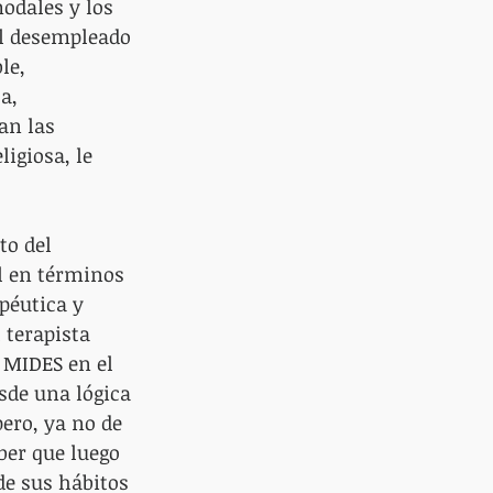
modales y los 
el desempleado 
le, 
a, 
an las 
ligiosa, le 
to del 
 en términos 
éutica y 
 terapista 
 MIDES en el 
de una lógica 
pero, ya no de 
ber que luego 
e sus hábitos 