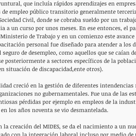
tural, que incluía rápidos aprendizajes en empresa
de empleo público transitorio generalmente terceri
Sociedad Civil, donde se cobraba sueldo por un trabajo
cia a un curso por unos meses. En ese entonces, el p
l Ministerio de Trabajo y en un comienzo este avance 
acitación personal fue diseñado para atender a los
al seguro de desempleo, como aquellos que se caían d
 posteriormente a sectores específicos de la població
n situación de discapacidad,ente otros). 
dad creció en la gestión de diferentes intendencias
ganizaciones no gubernamentales. Fue una de las est
tiosas pérdidas por ejemplo en empleos de la indust
en los años noventa se vio desmantelada. 
on la creación del MIDES, se da el nacimiento a un nu
ado con la integración laboral incluso por medio de 